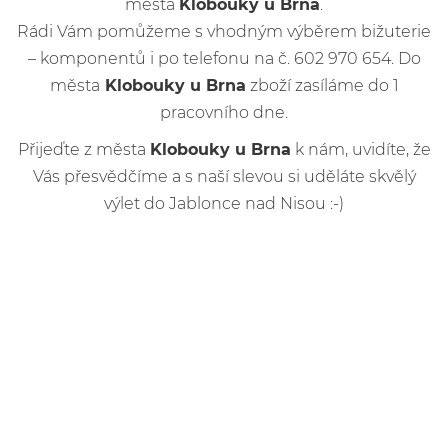
města
Klobouky u Brna
.
Rádi Vám pomůžeme s vhodným výběrem bižuterie
– komponentů i po telefonu na č. 602 970 654. Do
města
Klobouky u Brna
zboží zasíláme do 1
pracovního dne.
Přijeďte z města
Klobouky u Brna
k nám, uvidíte, že
Vás přesvědčíme a s naší slevou si uděláte skvělý
výlet do Jablonce nad Nisou :-)