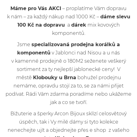
Máme pro Vás AKCI
– proplatíme Vám dopravu
k nám – za každý nákup nad 1000 Kč –
dáme slevu
100 Kč na dopravu
a
dárek
mix kovových
komponentů.
Jsme
specializovaná prodejna korálků a
komponentů
v Jablonci nad Nisou a u nás
v kamenné prodejně o 180M2 seženete veškerý
sortiment za ty nejlepší jablonecké ceny! V
městě
Klobouky u Brna
bohužel prodejnu
nemáme, opravdu stojí za to, se za námi přijet
podívat. Rádi Vám zdarma poradíme nebo ukážeme
jak a co se tvoří.
Bižuterie a šperky Arcon Bijoux sklízí celosvětový
úspěch, tak i Vy milé dámy si tyto kolekce
nenechejte ujít a objednejte přes e shop z vašeho