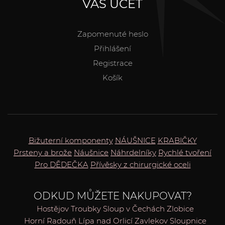
VÁŠ ÚČET
Zapomenuté heslo
Přihlášení
Registrace
Košík
Bižuterní komponenty
NÁUŠNICE
KRABIČKY
Prsteny a brože
Náušnice
Náhrdelníky
Rychlé tvoření
Pro DĚDEČKA
Přívěsky z chirurgické oceli
ODKUD MŮŽETE NAKUPOVAT?
Hostějov
Troubky
Sloup v Čechách
Zlobice
Horní Radouň
Lípa nad Orlicí
Zavlekov
Sloupnice