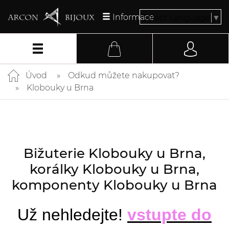
Informace
Select Language
▼
Úvod
Odkud můžete nakupovat?
Klobouky u Brna
Bižuterie Klobouky u Brna,
korálky Klobouky u Brna,
komponenty Klobouky u Brna
Už nehledejte!
vstupte do