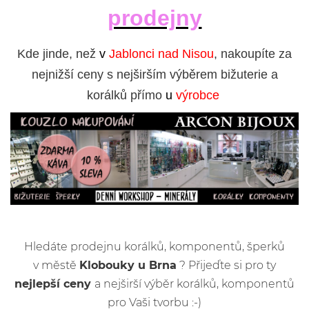
prodejny
Kde jinde, než
v
Jablonci nad Nisou
, nakoupíte za
nejnižší ceny s nejširším výběrem bižuterie a
korálků přímo
u
výrobce
Hledáte prodejnu korálků, komponentů, šperků
v městě
Klobouky u Brna
? Přijeďte si pro ty
nejlepší ceny
a nejširší výběr korálků, komponentů
pro Vaši tvorbu :-)