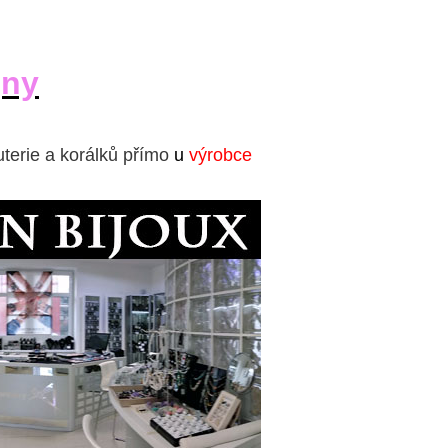
jny
uterie a korálků přímo
u
výrobce