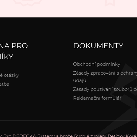
NA PRO
DOKUMENTY
ÍKY
Obchodní podmínky
Zásady zpracování a ochran
é otázky
údajů
atba
Zásady používání souborů c
Reklamační formulář
Y
Pro DĚDEČKA
Prsteny a brože
Rychlé tvoření
Řetízky
Korá