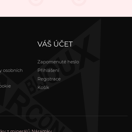
VÁŠ ÚČET
Zapomenuté heslo
y osobních
Přihlášení
Registrace
ookie
Košík
lky z minerálů
Náramky