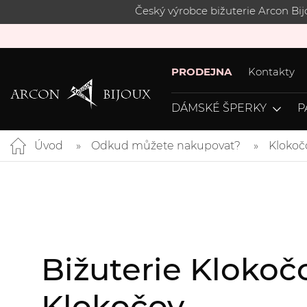
Český výrobce bižuterie Arcon Bi
PRODEJNA
Kontakty
DÁMSKÉ ŠPERKY
P
Úvod
Odkud můžete nakupovat?
Klokoč
Bižuterie Klokoč
Klokočov