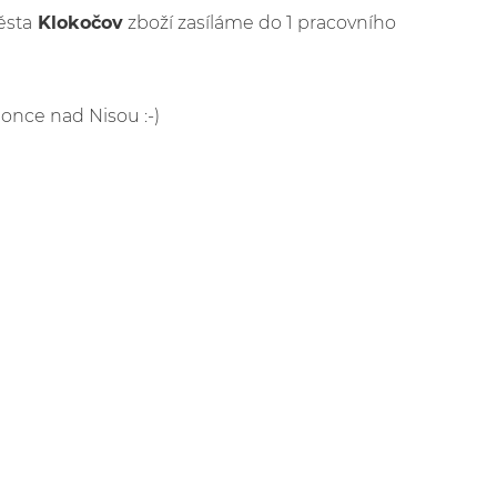
ěsta
Klokočov
zboží zasíláme do 1 pracovního
lonce nad Nisou :-)