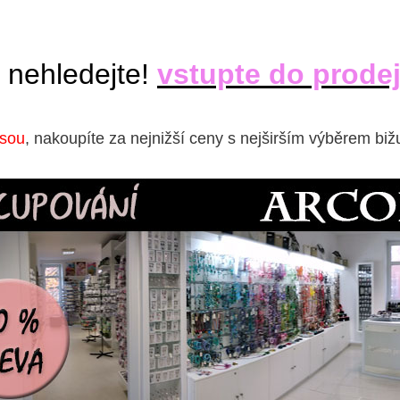
 nehledejte!
vstupte do prode
isou
, nakoupíte za nejnižší ceny s nejširším výběrem biž