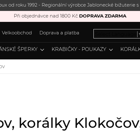
joux od roku 1992 - Regionální výrobce Jablonecké bižuterie
Při objednávce nad 1800 Kč
DOPRAVA ZDARMA
Velkoobchod
Doprava a platba
Select Language
ÁNSKÉ ŠPERKY
KRABIČKY - POUKAZY
KORÁLK
ov
ov, korálky Klokoč