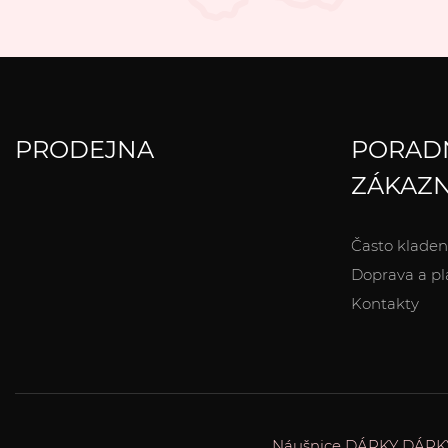
PRODEJNA
PORAD
ZÁKAZN
Často kladen
Doprava a pl
Kontakty
Náušnice
DÁRKY
DÁRK