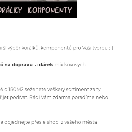
širší výběr korálků, komponentů pro Vaši tvorbu :-)
Kč na dopravu
a
dárek
mix kovových
ě o 180M2 seženete veškerý sortiment za ty
přijet podívat. Rádi Vám zdarma poradíme nebo
jít a objednejte přes e shop z vašeho města