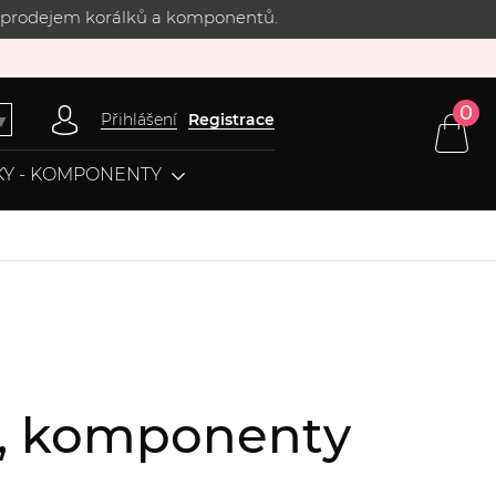
 s prodejem korálků a komponentů.
0
Přihlášení
Registrace
▼
Y - KOMPONENTY
ov, komponenty