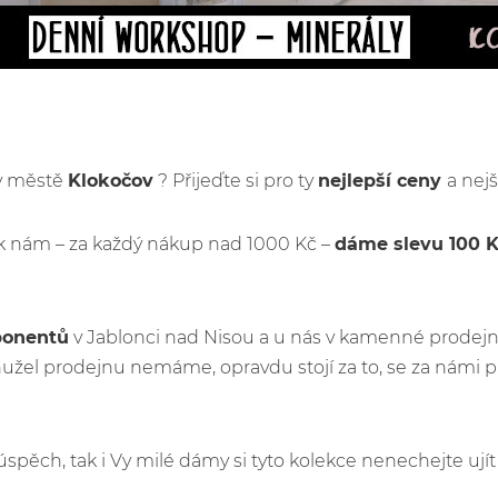
 v městě
Klokočov
? Přijeďte si pro ty
nejlepší ceny
a nej
k nám – za každý nákup nad 1000 Kč –
dáme slevu 100 
ponentů
v Jablonci nad Nisou a u nás v kamenné prodejn
žel prodejnu nemáme, opravdu stojí za to, se za námi 
ý úspěch, tak i Vy milé dámy si tyto kolekce nenechejte u