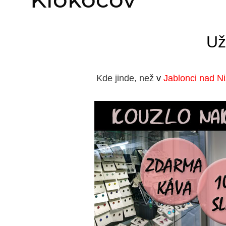
Už
Kde jinde, než
v
Jablonci nad N