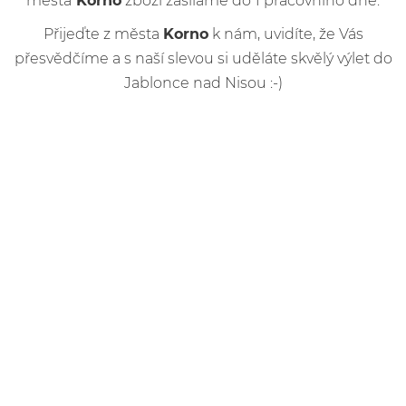
města
Korno
zboží zasíláme do 1 pracovního dne.
Přijeďte z města
Korno
k nám, uvidíte, že Vás
přesvědčíme a s naší slevou si uděláte skvělý výlet do
Jablonce nad Nisou :-)