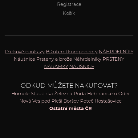
Registrace
Košík
Dárkové poukazy
Bižuterní komponenty
NÁHRDELNÍKY
Náušnice
Prsteny a brože
Náhrdelníky
PRSTENY
NÁRAMKY
NÁUŠNICE
ODKUD MŮŽETE NAKUPOVAT?
Homole
Studénka
Železná Ruda
Heřmanice u Oder
Nová Ves pod Pleší
Boršov
Poteč
Hostašovice
Ostatní města ČR