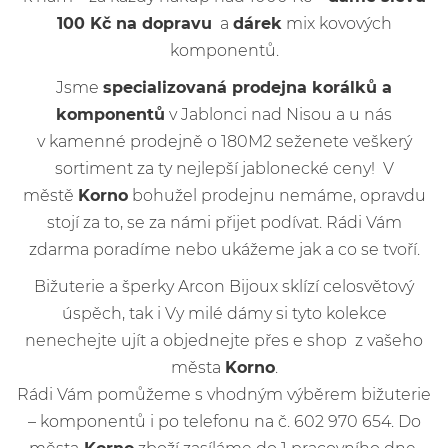
100 Kč na dopravu
a
dárek
mix kovových
komponentů.
Jsme
specializovaná prodejna korálků a
komponentů
v Jablonci nad Nisou a u nás
v kamenné prodejně o 180M2 seženete veškerý
sortiment za ty nejlepší jablonecké ceny! V
městě
Korno
bohužel prodejnu nemáme, opravdu
stojí za to, se za námi přijet podívat. Rádi Vám
zdarma poradíme nebo ukážeme jak a co se tvoří.
Bižuterie a šperky Arcon Bijoux sklízí celosvětový
úspěch, tak i Vy milé dámy si tyto kolekce
nenechejte ujít a objednejte přes e shop z vašeho
města
Korno
.
Rádi Vám pomůžeme s vhodným výběrem bižuterie
– komponentů i po telefonu na č. 602 970 654. Do