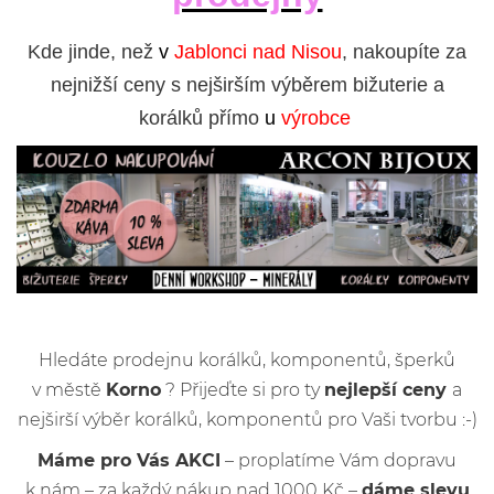
Kde jinde, než
v
Jablonci nad Nisou
, nakoupíte za
nejnižší ceny s nejširším výběrem bižuterie a
korálků přímo
u
výrobce
Hledáte prodejnu korálků, komponentů, šperků
v městě
Korno
? Přijeďte si pro ty
nejlepší ceny
a
nejširší výběr korálků, komponentů pro Vaši tvorbu :-)
Máme pro Vás AKCI
– proplatíme Vám dopravu
k nám – za každý nákup nad 1000 Kč –
dáme slevu