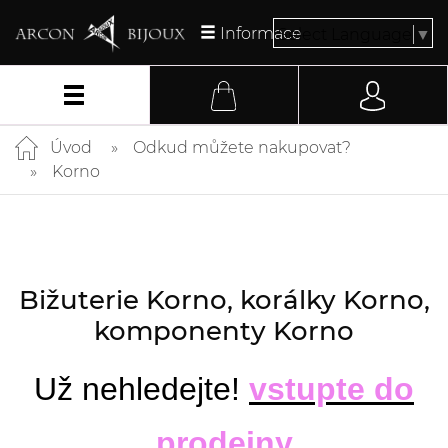
Informace
Select Language
▼
Úvod
Odkud můžete nakupovat?
Korno
Bižuterie Korno, korálky Korno,
komponenty Korno
Už nehledejte!
vstupte do
prodejny