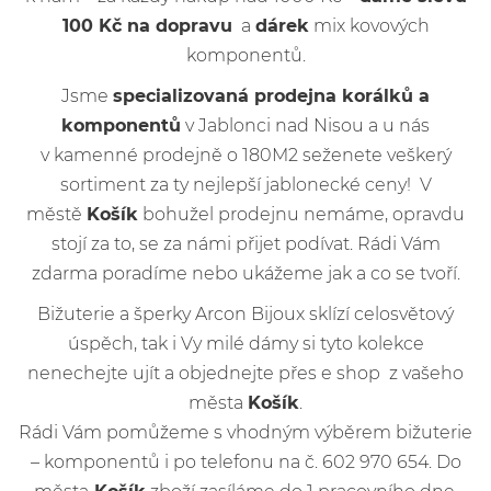
100 Kč na dopravu
a
dárek
mix kovových
komponentů.
Jsme
specializovaná prodejna korálků a
komponentů
v Jablonci nad Nisou a u nás
v kamenné prodejně o 180M2 seženete veškerý
sortiment za ty nejlepší jablonecké ceny! V
městě
Košík
bohužel prodejnu nemáme, opravdu
stojí za to, se za námi přijet podívat. Rádi Vám
zdarma poradíme nebo ukážeme jak a co se tvoří.
Bižuterie a šperky Arcon Bijoux sklízí celosvětový
úspěch, tak i Vy milé dámy si tyto kolekce
nenechejte ujít a objednejte přes e shop z vašeho
města
Košík
.
Rádi Vám pomůžeme s vhodným výběrem bižuterie
– komponentů i po telefonu na č. 602 970 654. Do