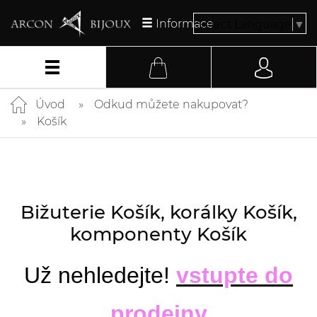
Informace
Select Language
▼
Úvod
Odkud můžete nakupovat?
Košík
Bižuterie Košík, korálky Košík,
komponenty Košík
Už nehledejte!
vstupte do
prodejny