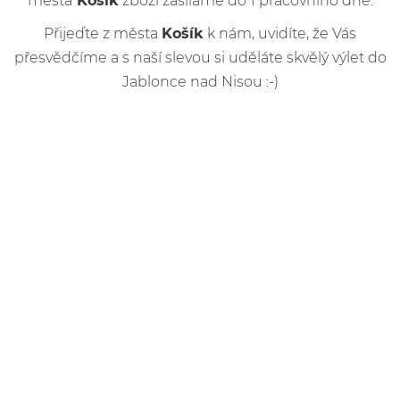
města
Košík
zboží zasíláme do 1 pracovního dne.
Přijeďte z města
Košík
k nám, uvidíte, že Vás
přesvědčíme a s naší slevou si uděláte skvělý výlet do
Jablonce nad Nisou :-)