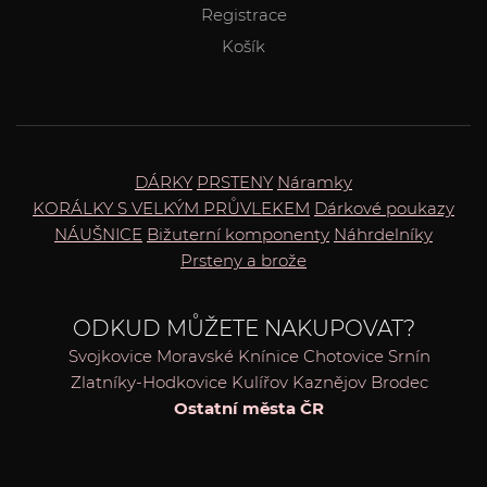
Registrace
Košík
DÁRKY
PRSTENY
Náramky
KORÁLKY S VELKÝM PRŮVLEKEM
Dárkové poukazy
NÁUŠNICE
Bižuterní komponenty
Náhrdelníky
Prsteny a brože
ODKUD MŮŽETE NAKUPOVAT?
Svojkovice
Moravské Knínice
Chotovice
Srnín
Zlatníky-Hodkovice
Kulířov
Kaznějov
Brodec
Ostatní města ČR