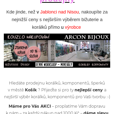
Kde jinde, než
v
Jablonci nad Nisou
, nakoupíte za
nejnižší ceny s nejširším výběrem bižuterie a
korálků přímo
u
výrobce
Hledáte prodejnu korálků, komponentů, šperků
v městě
Košík
? Přijeďte si pro ty
nejlepší ceny
a
nejširší výběr korálků, komponentů pro Vaši tvorbu :-)
Máme pro Vás AKCI
– proplatíme Vám dopravu
k nám – za každý nákup nad 1000 Kč –
dáme slevu