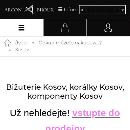
Informace
Select Language
▼
Úvod
Odkud můžete nakupovat?
Kosov
Bižuterie Kosov, korálky Kosov,
komponenty Kosov
Už nehledejte!
vstupte do
prodejny