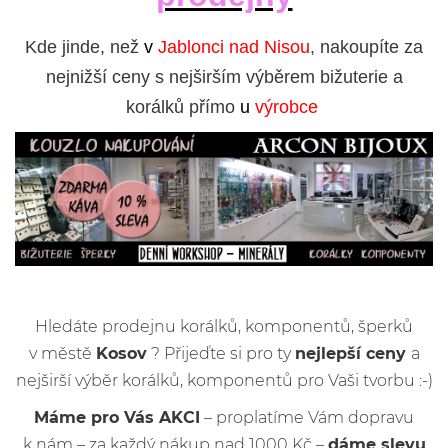
Kde jinde, než
v
Jablonci nad Nisou
, nakoupíte za
nejnižší ceny s nejširším výběrem bižuterie a
korálků přímo
u
výrobce
Hledáte prodejnu korálků, komponentů, šperků
v městě
Kosov
? Přijeďte si pro ty
nejlepší ceny
a
nejširší výběr korálků, komponentů pro Vaši tvorbu :-)
Máme pro Vás AKCI
– proplatíme Vám dopravu
k nám – za každý nákup nad 1000 Kč –
dáme slevu