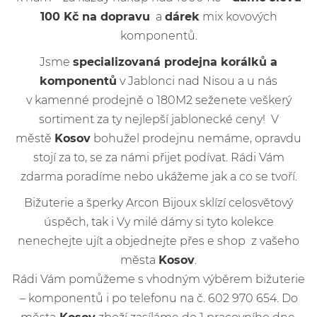
100 Kč na dopravu
a
dárek
mix kovových
komponentů.
Jsme
specializovaná prodejna korálků a
komponentů
v Jablonci nad Nisou a u nás
v kamenné prodejně o 180M2 seženete veškerý
sortiment za ty nejlepší jablonecké ceny! V
městě
Kosov
bohužel prodejnu nemáme, opravdu
stojí za to, se za námi přijet podívat. Rádi Vám
zdarma poradíme nebo ukážeme jak a co se tvoří.
Bižuterie a šperky Arcon Bijoux sklízí celosvětový
úspěch, tak i Vy milé dámy si tyto kolekce
nenechejte ujít a objednejte přes e shop z vašeho
města
Kosov
.
Rádi Vám pomůžeme s vhodným výběrem bižuterie
– komponentů i po telefonu na č. 602 970 654. Do