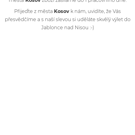
města
Kosov
zboží zasíláme do 1 pracovního dne.
Přijeďte z města
Kosov
k nám, uvidíte, že Vás
přesvědčíme a s naší slevou si uděláte skvělý výlet do
Jablonce nad Nisou :-)