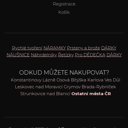
Registrace
Košík
Rychlé tvoření
NÁRAMKY
Prsteny a brože
DÁRKY
NÁUŠNICE
Náhrdelníky
Řetízky
Pro DĚDEČKA
DÁRKY
ODKUD MŮŽETE NAKUPOVAT?
Konstantinovy Lázně
Osová Bítýška
Karlova Ves
Důl
Leskovec nad Moravicí
Grymov
Brada-Rybníček
Strunkovice nad Blanicí
Ostatní města ČR