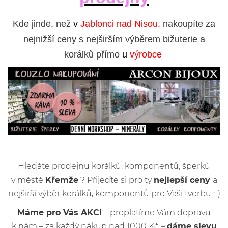
Kde jinde, než
v
Jablonci nad Nisou
, nakoupíte za
nejnižší ceny s nejširším výběrem bižuterie a
korálků přímo
u
výrobce
Hledáte prodejnu korálků, komponentů, šperků
v městě
Křemže
? Přijeďte si pro ty
nejlepší ceny
a
nejširší výběr korálků, komponentů pro Vaši tvorbu :-)
Máme pro Vás AKCI
– proplatíme Vám dopravu
k nám – za každý nákup nad 1000 Kč –
dáme slevu