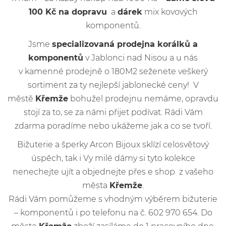
100 Kč na dopravu
a
dárek
mix kovových
komponentů.
Jsme
specializovaná prodejna korálků a
komponentů
v Jablonci nad Nisou a u nás
v kamenné prodejně o 180M2 seženete veškerý
sortiment za ty nejlepší jablonecké ceny! V
městě
Křemže
bohužel prodejnu nemáme, opravdu
stojí za to, se za námi přijet podívat. Rádi Vám
zdarma poradíme nebo ukážeme jak a co se tvoří.
Bižuterie a šperky Arcon Bijoux sklízí celosvětový
úspěch, tak i Vy milé dámy si tyto kolekce
nenechejte ujít a objednejte přes e shop z vašeho
města
Křemže
.
Rádi Vám pomůžeme s vhodným výběrem bižuterie
– komponentů i po telefonu na č. 602 970 654. Do