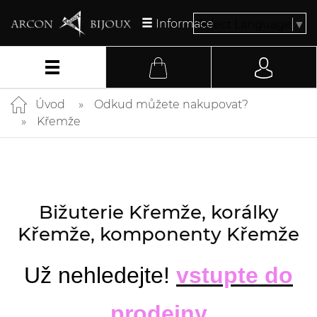
Informace
Select Language
▼
Úvod
Odkud můžete nakupovat?
Křemže
Bižuterie Křemže, korálky
Křemže, komponenty Křemže
Už nehledejte!
vstupte do
prodejny