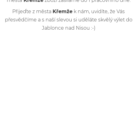
města
Křemže
zboží zasíláme do 1 pracovního dne.
Přijeďte z města
Křemže
k nám, uvidíte, že Vás
přesvědčíme a s naší slevou si uděláte skvělý výlet do
Jablonce nad Nisou :-)