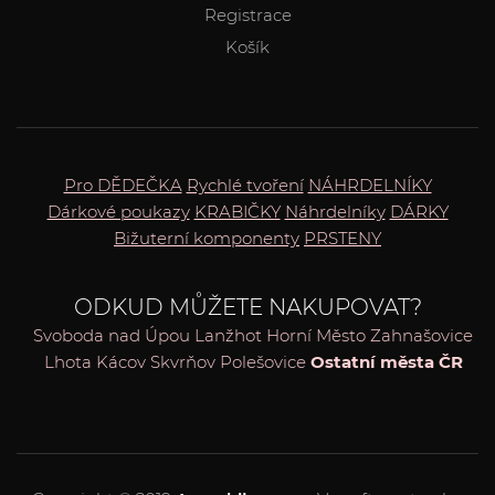
Registrace
Košík
Pro DĚDEČKA
Rychlé tvoření
NÁHRDELNÍKY
Dárkové poukazy
KRABIČKY
Náhrdelníky
DÁRKY
Bižuterní komponenty
PRSTENY
ODKUD MŮŽETE NAKUPOVAT?
Svoboda nad Úpou
Lanžhot
Horní Město
Zahnašovice
Lhota
Kácov
Skvrňov
Polešovice
Ostatní města ČR