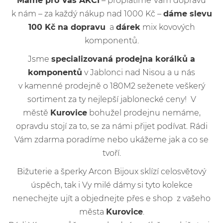
Máme pro Vás AKCI
– proplatíme Vám dopravu
k nám – za každý nákup nad 1000 Kč –
dáme slevu
100 Kč na dopravu
a
dárek
mix kovových
komponentů.
Jsme
specializovaná prodejna korálků a
komponentů
v Jablonci nad Nisou a u nás
v kamenné prodejně o 180M2 seženete veškerý
sortiment za ty nejlepší jablonecké ceny! V
městě
Kurovice
bohužel prodejnu nemáme,
opravdu stojí za to, se za námi přijet podívat. Rádi
Vám zdarma poradíme nebo ukážeme jak a co se
tvoří.
Bižuterie a šperky Arcon Bijoux sklízí celosvětový
úspěch, tak i Vy milé dámy si tyto kolekce
nenechejte ujít a objednejte přes e shop z vašeho
města
Kurovice
.