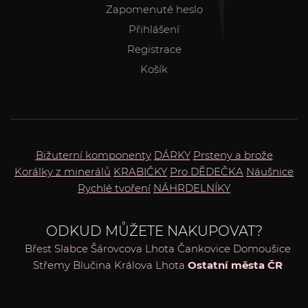
Zapomenuté heslo
Přihlášení
Registrace
Košík
Bižuterní komponenty
DÁRKY
Prsteny a brože
Korálky z minerálů
KRABIČKY
Pro DĚDEČKA
Náušnice
Rychlé tvoření
NÁHRDELNÍKY
ODKUD MŮŽETE NAKUPOVAT?
Břest
Slabce
Šárovcova Lhota
Čankovice
Domoušice
Střemy
Blučina
Králova Lhota
Ostatní města ČR