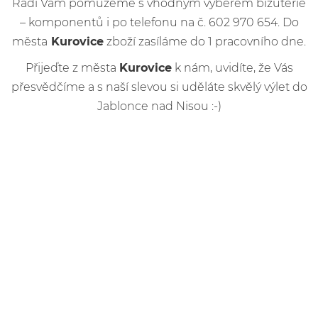
Rádi Vám pomůžeme s vhodným výběrem bižuterie
– komponentů i po telefonu na č. 602 970 654. Do
města
Kurovice
zboží zasíláme do 1 pracovního dne.
Přijeďte z města
Kurovice
k nám, uvidíte, že Vás
přesvědčíme a s naší slevou si uděláte skvělý výlet do
Jablonce nad Nisou :-)