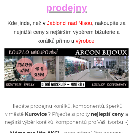
prodejny
Kde jinde, než
v
Jablonci nad Nisou
, nakoupíte za
nejnižší ceny s nejširším výběrem bižuterie a
korálků přímo
u
výrobce
Hledáte prodejnu korálků, komponentů, šperků
v městě
Kurovice
? Přijeďte si pro ty
nejlepší ceny
a
nejširší výběr korálků, komponentů pro Vaši tvorbu :-)