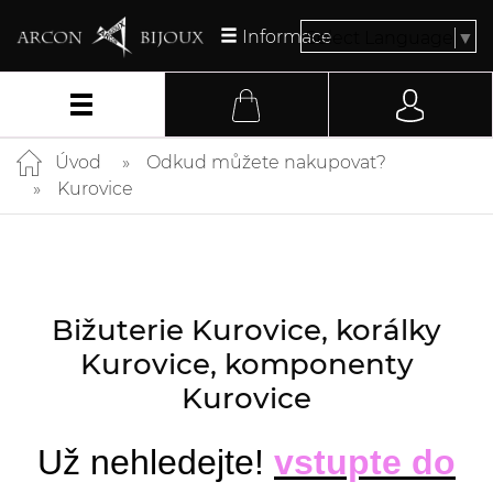
Informace
Select Language
▼
Úvod
Odkud můžete nakupovat?
Kurovice
Bižuterie Kurovice, korálky
Kurovice, komponenty
Kurovice
Už nehledejte!
vstupte do