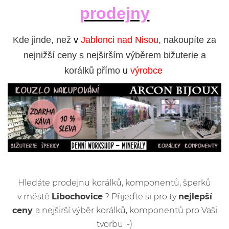
prodejny
Kde jinde, než
v
Jablonci nad Nisou
, nakoupíte za
nejnižší ceny s nejširším výběrem bižuterie a
korálků přímo
u
výrobce
Hledáte prodejnu korálků, komponentů, šperků
v městě
Libochovice
? Přijeďte si pro ty
nejlepší
ceny
a nejširší výběr korálků, komponentů pro Vaši
tvorbu :-)