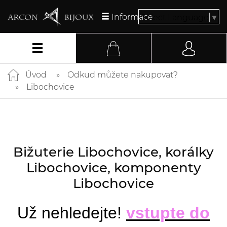
Informace
Select Language
▼
Úvod
Odkud můžete nakupovat?
Libochovice
Bižuterie Libochovice, korálky
Libochovice, komponenty
Libochovice
Už nehledejte!
vstupte do