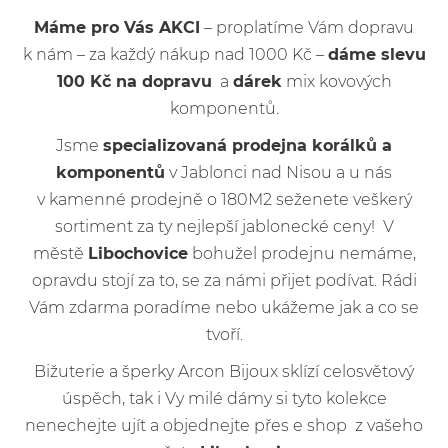
Máme pro Vás AKCI
– proplatíme Vám dopravu
k nám – za každý nákup nad 1000 Kč –
dáme slevu
100 Kč na dopravu
a
dárek
mix kovových
komponentů.
Jsme
specializovaná prodejna korálků a
komponentů
v Jablonci nad Nisou a u nás
v kamenné prodejně o 180M2 seženete veškerý
sortiment za ty nejlepší jablonecké ceny! V
městě
Libochovice
bohužel prodejnu nemáme,
opravdu stojí za to, se za námi přijet podívat. Rádi
Vám zdarma poradíme nebo ukážeme jak a co se
tvoří.
Bižuterie a šperky Arcon Bijoux sklízí celosvětový
úspěch, tak i Vy milé dámy si tyto kolekce
nenechejte ujít a objednejte přes e shop z vašeho