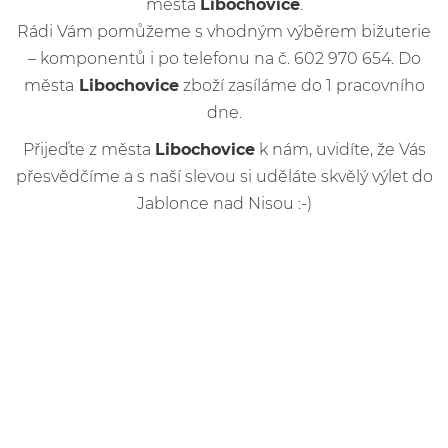
města
Libochovice
.
Rádi Vám pomůžeme s vhodným výběrem bižuterie
– komponentů i po telefonu na č. 602 970 654. Do
města
Libochovice
zboží zasíláme do 1 pracovního
dne.
Přijeďte z města
Libochovice
k nám, uvidíte, že Vás
přesvědčíme a s naší slevou si uděláte skvělý výlet do
Jablonce nad Nisou :-)