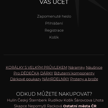
VÁŠ ÚČET
Zapomenuté heslo
Přihlášení
Registrace
Košík
KORÁLKY S VELKÝM PRŮVLEKEM
Náramky
Náušnice
Pro DĚDEČKA
DÁRKY
Bižuterní komponenty
Dárkové poukazy
NÁHRDELNÍKY
Prsteny a brože
ODKUD MŮŽETE NAKUPOVAT?
Hulín
Český Šternberk
Rudíkov
Košík
Šárovcova Lhota
Skapce
Nepomyšl
Racková
Ostatní města ČR