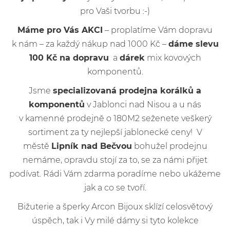
pro Vaši tvorbu :-)
Máme pro Vás AKCI
– proplatíme Vám dopravu
k nám – za každý nákup nad 1000 Kč –
dáme slevu
100 Kč na dopravu
a
dárek
mix kovových
komponentů.
Jsme
specializovaná prodejna korálků a
komponentů
v Jablonci nad Nisou a u nás
v kamenné prodejně o 180M2 seženete veškerý
sortiment za ty nejlepší jablonecké ceny! V
městě
Lipník nad Bečvou
bohužel prodejnu
nemáme, opravdu stojí za to, se za námi přijet
podívat. Rádi Vám zdarma poradíme nebo ukážeme
jak a co se tvoří.
Bižuterie a šperky Arcon Bijoux sklízí celosvětový
úspěch, tak i Vy milé dámy si tyto kolekce