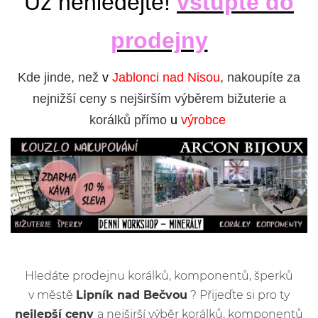
Už nehledejte!
vstupte do
prodejny
Kde jinde, než
v
Jablonci nad Nisou
, nakoupíte za
nejnižší ceny s nejširším výběrem bižuterie a
korálků přímo
u
výrobce
Hledáte prodejnu korálků, komponentů, šperků
v městě
Lipník nad Bečvou
? Přijeďte si pro ty
nejlepší ceny
a nejširší výběr korálků, komponentů