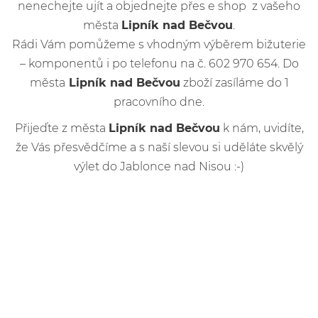
nenechejte ujít a objednejte přes e shop z vašeho
města
Lipník nad Bečvou
.
Rádi Vám pomůžeme s vhodným výběrem bižuterie
– komponentů i po telefonu na č. 602 970 654. Do
města
Lipník nad Bečvou
zboží zasíláme do 1
pracovního dne.
Přijeďte z města
Lipník nad Bečvou
k nám, uvidíte,
že Vás přesvědčíme a s naší slevou si uděláte skvělý
výlet do Jablonce nad Nisou :-)