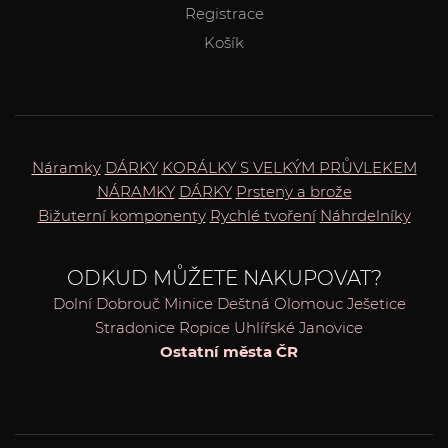
Registrace
Košík
Náramky
DÁRKY
KORÁLKY S VELKÝM PRŮVLEKEM
NÁRAMKY
DÁRKY
Prsteny a brože
Bižuterní komponenty
Rychlé tvoření
Náhrdelníky
ODKUD MŮŽETE NAKUPOVAT?
Dolní Dobrouč
Minice
Deštná
Olomouc
Ješetice
Stradonice
Ropice
Uhlířské Janovice
Ostatní města ČR