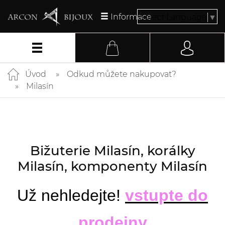
Informace
Select Language
▼
Úvod
Odkud můžete nakupovat?
Milasín
Bižuterie Milasín, korálky
Milasín, komponenty Milasín
Už nehledejte!
vstupte do
prodejny