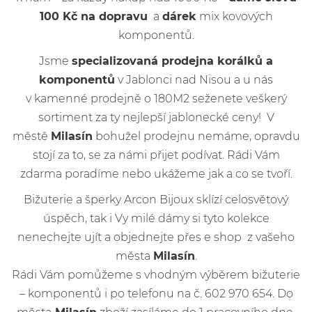
100 Kč na dopravu
a
dárek
mix kovových
komponentů.
Jsme
specializovaná prodejna korálků a
komponentů
v Jablonci nad Nisou a u nás
v kamenné prodejně o 180M2 seženete veškerý
sortiment za ty nejlepší jablonecké ceny! V
městě
Milasín
bohužel prodejnu nemáme, opravdu
stojí za to, se za námi přijet podívat. Rádi Vám
zdarma poradíme nebo ukážeme jak a co se tvoří.
Bižuterie a šperky Arcon Bijoux sklízí celosvětový
úspěch, tak i Vy milé dámy si tyto kolekce
nenechejte ujít a objednejte přes e shop z vašeho
města
Milasín
.
Rádi Vám pomůžeme s vhodným výběrem bižuterie
– komponentů i po telefonu na č. 602 970 654. Do