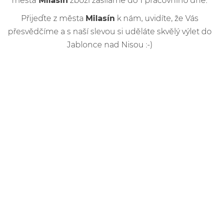
města
Milasín
zboží zasíláme do 1 pracovního dne.
Přijeďte z města
Milasín
k nám, uvidíte, že Vás
přesvědčíme a s naší slevou si uděláte skvělý výlet do
Jablonce nad Nisou :-)