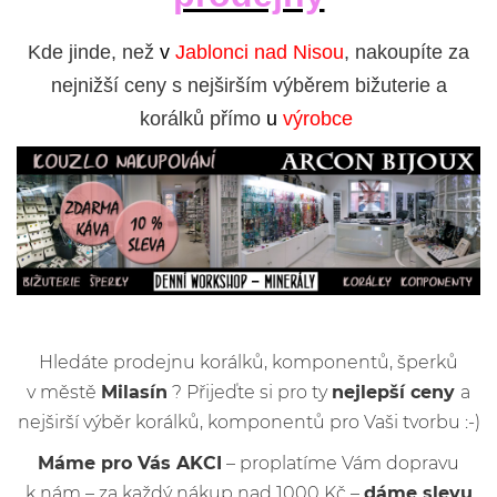
Kde jinde, než
v
Jablonci nad Nisou
, nakoupíte za
nejnižší ceny s nejširším výběrem bižuterie a
korálků přímo
u
výrobce
Hledáte prodejnu korálků, komponentů, šperků
v městě
Milasín
? Přijeďte si pro ty
nejlepší ceny
a
nejširší výběr korálků, komponentů pro Vaši tvorbu :-)
Máme pro Vás AKCI
– proplatíme Vám dopravu
k nám – za každý nákup nad 1000 Kč –
dáme slevu