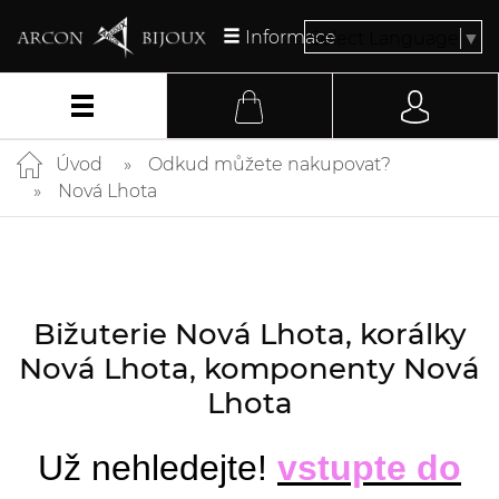
Informace
Select Language
▼
Úvod
Odkud můžete nakupovat?
Nová Lhota
Bižuterie Nová Lhota, korálky
Nová Lhota, komponenty Nová
Lhota
Už nehledejte!
vstupte do