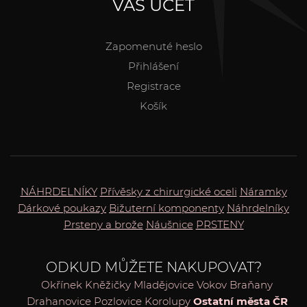
VÁŠ ÚČET
Zapomenuté heslo
Přihlášení
Registrace
Košík
NÁHRDELNÍKY
Přívěsky z chirurgické oceli
Náramky
Dárkové poukazy
Bižuterní komponenty
Náhrdelníky
Prsteny a brože
Náušnice
PRSTENY
ODKUD MŮŽETE NAKUPOVAT?
Okřínek
Kněžičky
Mladějovice
Vokov
Braňany
Drahanovice
Pozlovice
Korolupy
Ostatní města ČR