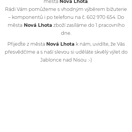
města
Nová Lhota
.
Rádi Vám pomůžeme s vhodným výběrem bižuterie
– komponentů i po telefonu na č. 602 970 654. Do
města
Nová Lhota
zboží zasíláme do 1 pracovního
dne.
Přijeďte z města
Nová Lhota
k nám, uvidíte, že Vás
přesvědčíme a s naší slevou si uděláte skvělý výlet do
Jablonce nad Nisou :-)