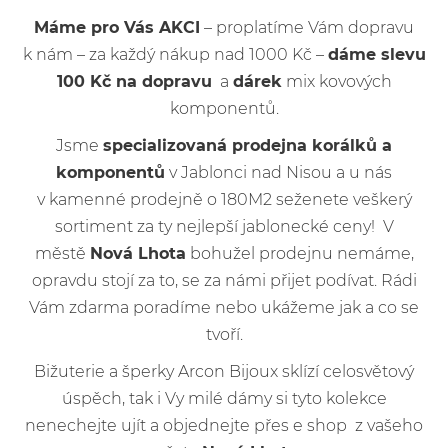
Máme pro Vás AKCI
– proplatíme Vám dopravu
k nám – za každý nákup nad 1000 Kč –
dáme slevu
100 Kč na dopravu
a
dárek
mix kovových
komponentů.
Jsme
specializovaná prodejna korálků a
komponentů
v Jablonci nad Nisou a u nás
v kamenné prodejně o 180M2 seženete veškerý
sortiment za ty nejlepší jablonecké ceny! V
městě
Nová Lhota
bohužel prodejnu nemáme,
opravdu stojí za to, se za námi přijet podívat. Rádi
Vám zdarma poradíme nebo ukážeme jak a co se
tvoří.
Bižuterie a šperky Arcon Bijoux sklízí celosvětový
úspěch, tak i Vy milé dámy si tyto kolekce
nenechejte ujít a objednejte přes e shop z vašeho