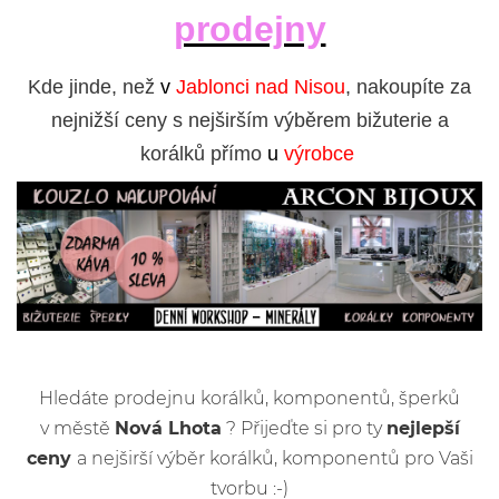
prodejny
Kde jinde, než
v
Jablonci nad Nisou
, nakoupíte za
nejnižší ceny s nejširším výběrem bižuterie a
korálků přímo
u
výrobce
Hledáte prodejnu korálků, komponentů, šperků
v městě
Nová Lhota
? Přijeďte si pro ty
nejlepší
ceny
a nejširší výběr korálků, komponentů pro Vaši
tvorbu :-)