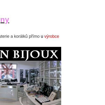
jny
uterie a korálků přímo
u
výrobce