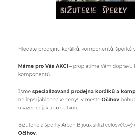
Hledáte prodejnu korálků, komponentů, šperků
Máme pro Vás AKCI
– proplatíme Vám dopravu 
komponentů.
Jsme
specializovaná prodejna korálků a kom
nejlepší jablonecké ceny! V městě
Očihov
bohuže
ukážeme jak a co se tvoří.
Bižuterie a šperky Arcon Bijoux sklízí celosvětov
Očihov
.