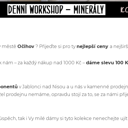
 v městě
Očihov
? Přijeďte si pro ty
nejlepší ceny
a nejšir
k nám – za každý nákup nad 1000 Kč –
dáme slevu 100 
ponentů
v Jablonci nad Nisou a u nás v kamenné prodejn
l prodejnu nemáme, opravdu stojí za to, se za námi při
ý úspěch, tak i Vy milé dámy si tyto kolekce nenechejte u