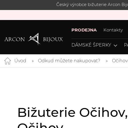
Český výrobce bižuterie Arcon Bi
PRODEJNA
Kontakty
DÁMSKÉ ŠPERKY
P
Úvod
Odkud můžete nakupovat?
Očihov
Bižuterie Očihov
Očihov