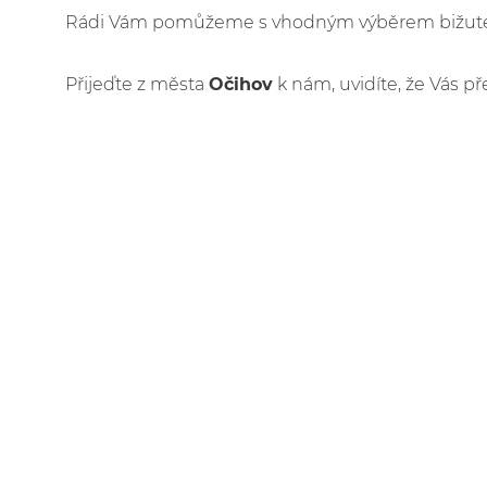
Rádi Vám pomůžeme s vhodným výběrem bižuteri
Přijeďte z města
Očihov
k nám, uvidíte, že Vás př