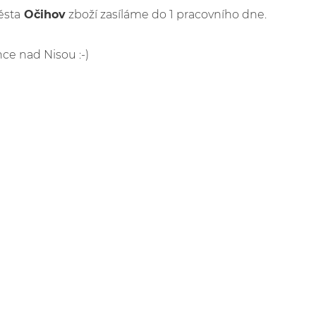
ěsta
Očihov
zboží zasíláme do 1 pracovního dne.
nce nad Nisou :-)