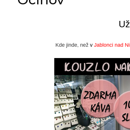
Už
Kde jinde, než
v
Jablonci nad N