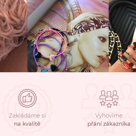
Zakládáme si
Vyhovíme
na kvalitě
přání zákazníka