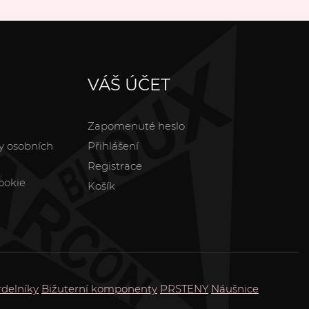
VÁŠ ÚČET
Zapomenuté heslo
y osobních
Přihlášení
Registrace
ookie
Košík
delníky
Bižuterní komponenty
PRSTENY
Náušnice