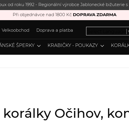
joux od roku 1992 - Regionální výrobce Jablonecké bižuterie
Při objednávce nad 1800 Kč
DOPRAVA ZDARMA
Velkoobchod
Doprava a platba
Select Language
ÁNSKÉ ŠPERKY
KRABIČKY - POUKAZY
KORÁLK
, korálky Očihov, 