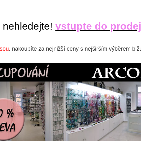
 nehledejte!
vstupte do prode
isou
, nakoupíte za nejnižší ceny s nejširším výběrem biž