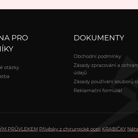
NA PRO
DOKUMENTY
ÍKY
Obchodní podmínky
Zásady zpracování a ochran
é otázky
údajů
atba
Zásady používání souborů c
Reklamační formulář
KÝM PRŮVLEKEM
Přívěsky z chirurgické oceli
KRABIČKY
Náhr