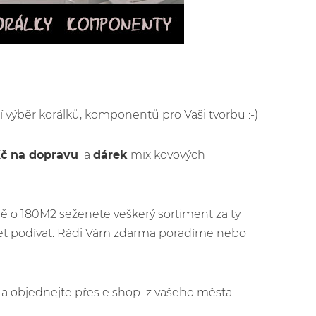
ší výběr korálků, komponentů pro Vaši tvorbu :-)
Kč na dopravu
a
dárek
mix kovových
ě o 180M2 seženete veškerý sortiment za ty
jet podívat. Rádi Vám zdarma poradíme nebo
jít a objednejte přes e shop z vašeho města