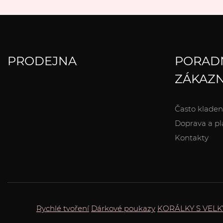
PRODEJNA
PORAD
ZÁKAZN
Často kladen
Doprava a pl
Kontakty
Rychlé tvoření
Dárkové poukazy
KORÁLKY S VEL