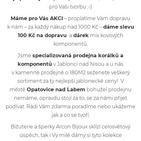
pro Vaši tvorbu :-)
Máme pro Vás AKCI
– proplatíme Vám dopravu
k nám – za každý nákup nad 1000 Kč –
dáme slevu
100 Kč na dopravu
a
dárek
mix kovových
komponentů.
Jsme
specializovaná prodejna korálků a
komponentů
v Jablonci nad Nisou a u nás
v kamenné prodejně o 180M2 seženete veškerý
sortiment za ty nejlepší jablonecké ceny! V
městě
Opatovice nad Labem
bohužel prodejnu
nemáme, opravdu stojí za to, se za námi přijet
podívat. Rádi Vám zdarma poradíme nebo ukážeme
jak a co se tvoří.
Bižuterie a šperky Arcon Bijoux sklízí celosvětový
úspěch, tak i Vy milé dámy si tyto kolekce