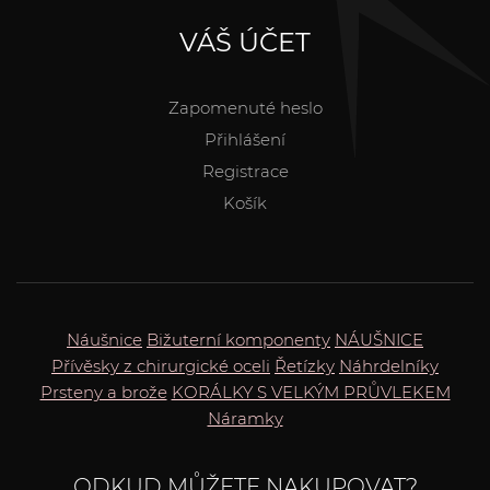
VÁŠ ÚČET
Zapomenuté heslo
Přihlášení
Registrace
Košík
Náušnice
Bižuterní komponenty
NÁUŠNICE
Přívěsky z chirurgické oceli
Řetízky
Náhrdelníky
Prsteny a brože
KORÁLKY S VELKÝM PRŮVLEKEM
Náramky
ODKUD MŮŽETE NAKUPOVAT?