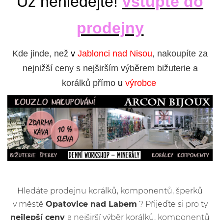
Už nehledejte!
vstupte do
prodejny
Kde jinde, než
v
Jablonci nad Nisou
, nakoupíte za
nejnižší ceny s nejširším výběrem bižuterie a
korálků přímo
u
výrobce
Hledáte prodejnu korálků, komponentů, šperků
v městě
Opatovice nad Labem
? Přijeďte si pro ty
nejlepší ceny
a nejširší výběr korálků, komponentů