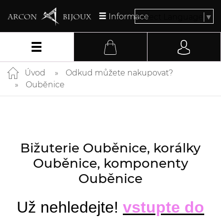
Informace
Select Language
▼
Úvod
Odkud můžete nakupovat?
Ouběnice
Bižuterie Ouběnice, korálky
Ouběnice, komponenty
Ouběnice
Už nehledejte!
vstupte do