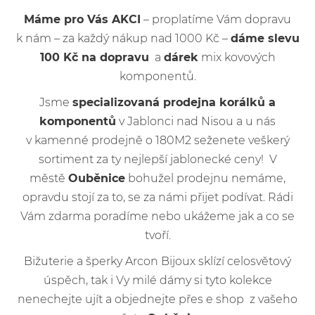
Máme pro Vás AKCI
– proplatíme Vám dopravu
k nám – za každý nákup nad 1000 Kč –
dáme slevu
100 Kč na dopravu
a
dárek
mix kovových
komponentů.
Jsme
specializovaná prodejna korálků a
komponentů
v Jablonci nad Nisou a u nás
v kamenné prodejně o 180M2 seženete veškerý
sortiment za ty nejlepší jablonecké ceny! V
městě
Ouběnice
bohužel prodejnu nemáme,
opravdu stojí za to, se za námi přijet podívat. Rádi
Vám zdarma poradíme nebo ukážeme jak a co se
tvoří.
Bižuterie a šperky Arcon Bijoux sklízí celosvětový
úspěch, tak i Vy milé dámy si tyto kolekce
nenechejte ujít a objednejte přes e shop z vašeho