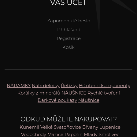
VÁŠ ÚČET
Zapomenuté heslo
Přihlášení
Registrace
Košík
NÁRAMKY
Náhrdelníky
Řetízky
Bižuterní komponenty
Korálky z minerálů
NÁUŠNICE
Rychlé tvoření
Dárkové poukazy
Náušnice
ODKUD MŮŽETE NAKUPOVAT?
Kunemil
Velké Svatoňovice
Břvany
Lupenice
Vodochody
Mažice
Rapotín
Mladý Smolivec