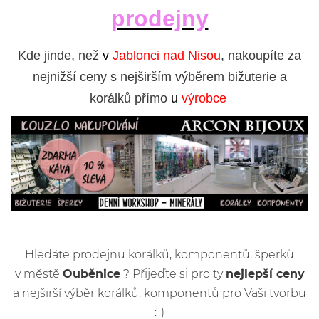
prodejny
Kde jinde, než
v
Jablonci nad Nisou
, nakoupíte za
nejnižší ceny s nejširším výběrem bižuterie a
korálků přímo
u
výrobce
Hledáte prodejnu korálků, komponentů, šperků
v městě
Ouběnice
? Přijeďte si pro ty
nejlepší ceny
a nejširší výběr korálků, komponentů pro Vaši tvorbu
:-)