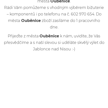
města
Ouběnice
.
Rádi Vám pomůžeme s vhodným výběrem bižuterie
– komponentů i po telefonu na č. 602 970 654. Do
města
Ouběnice
zboží zasíláme do 1 pracovního
dne.
Přijeďte z města
Ouběnice
k nám, uvidíte, že Vás
přesvědčíme a s naší slevou si uděláte skvělý výlet do
Jablonce nad Nisou :-)