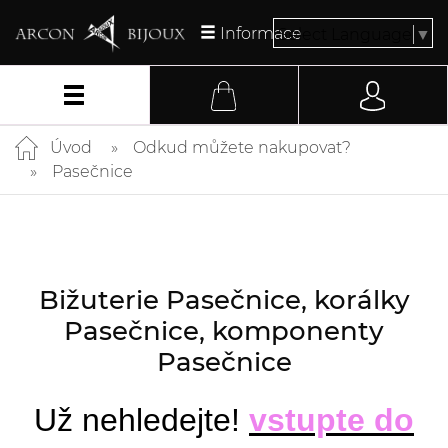
Informace
Select Language
▼
Úvod
Odkud můžete nakupovat?
Pasečnice
Bižuterie Pasečnice, korálky
Pasečnice, komponenty
Pasečnice
Už nehledejte!
vstupte do