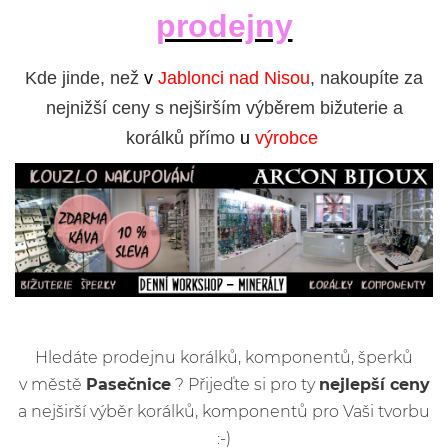
prodejny
Kde jinde, než
v
Jablonci nad Nisou
, nakoupíte za
nejnižší ceny s nejširším výběrem bižuterie a
korálků přímo
u
výrobce
Hledáte prodejnu korálků, komponentů, šperků
v městě
Pasečnice
? Přijeďte si pro ty
nejlepší ceny
a nejširší výběr korálků, komponentů pro Vaši tvorbu
:-)