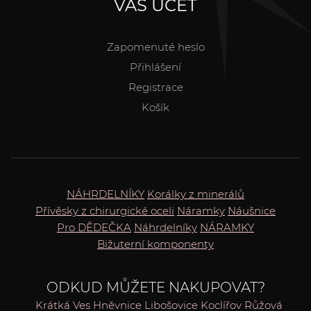
VÁŠ ÚČET
Zapomenuté heslo
Přihlášení
Registrace
Košík
NÁHRDELNÍKY
Korálky z minerálů
Přívěsky z chirurgické oceli
Náramky
Náušnice
Pro DĚDEČKA
Náhrdelníky
NÁRAMKY
Bižuterní komponenty
ODKUD MŮŽETE NAKUPOVAT?
Krátká Ves
Hněvnice
Libošovice
Koclířov
Růžová