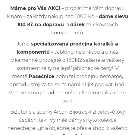
Máme pro Vás AKCI
– proplatíme Vám dopravu
k nám – za každý nákup nad 1000 Kč –
dáme slevu
100 Kč na dopravu
a
dárek
mix kovových
komponentů.
Jsme
specializovaná prodejna korálků a
komponentů
v Jablonci nad Nisou a u nás
v kamenné prodejně o 180M2 seženete veškerý
sortiment za ty nejlepší jablonecké ceny! V
městě
Pasečnice
bohužel prodejnu nemáme,
opravdu stojí za to, se za námi přijet podívat. Rádi
Vám zdarma poradíme nebo ukážeme jak a co se
tvoří.
Bižuterie a šperky Arcon Bijoux sklízí celosvětový
úspěch, tak i Vy milé dámy si tyto kolekce
nenechejte ujít a objednejte přes e shop z vašeho