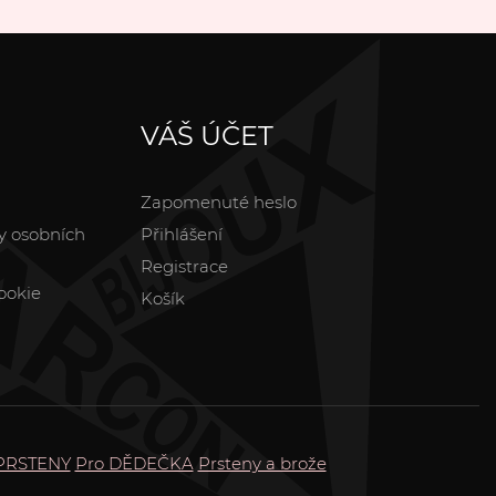
VÁŠ ÚČET
Zapomenuté heslo
y osobních
Přihlášení
Registrace
ookie
Košík
PRSTENY
Pro DĚDEČKA
Prsteny a brože