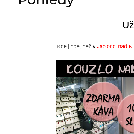
Už
Kde jinde, než
v
Jablonci nad N