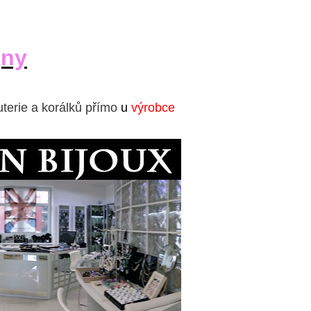
jny
uterie a korálků přímo
u
výrobce