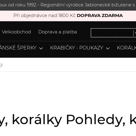
joux od roku 1992 - Regionální výrobce Jablonecké bižuterie
Při objednávce nad 1800 Kč
DOPRAVA ZDARMA
Velkoobchod
Doprava a platba
Select Language
ÁNSKÉ ŠPERKY
KRABIČKY - POUKAZY
KORÁLK
y
y, korálky Pohledy