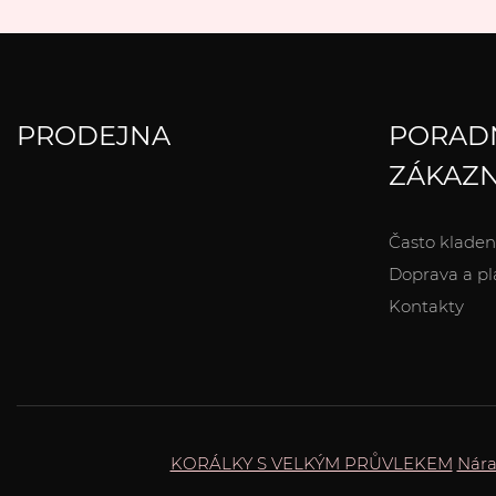
PRODEJNA
PORAD
ZÁKAZN
Často kladen
Doprava a pl
Kontakty
KORÁLKY S VELKÝM PRŮVLEKEM
Nár