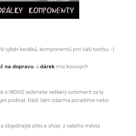
rší výběr korálků, komponentů pro Vaši tvorbu :-)
Kč na dopravu
a
dárek
mix kovových
ě o 180M2 seženete veškerý sortiment za ty
řijet podívat. Rádi Vám zdarma poradíme nebo
jít a objednejte přes e shop z vašeho města