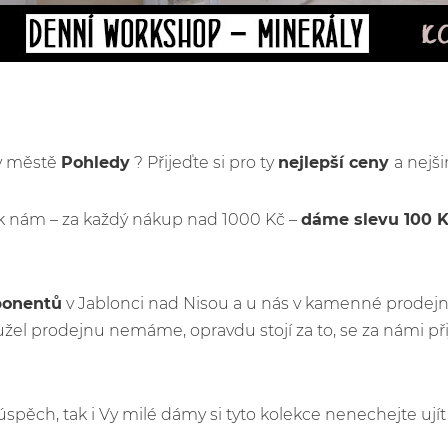
 v městě
Pohledy
? Přijeďte si pro ty
nejlepší ceny
a nejši
k nám – za každý nákup nad 1000 Kč –
dáme slevu 100 
ponentů
v Jablonci nad Nisou a u nás v kamenné prodejn
el prodejnu nemáme, opravdu stojí za to, se za námi p
ý úspěch, tak i Vy milé dámy si tyto kolekce nenechejte u