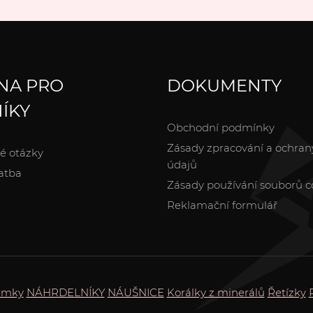
NA PRO
DOKUMENTY
ÍKY
Obchodní podmínky
Zásady zpracování a ochran
é otázky
údajů
atba
Zásady používání souborů c
Reklamační formulář
amky
NÁHRDELNÍKY
NÁUŠNICE
Korálky z minerálů
Řetízky