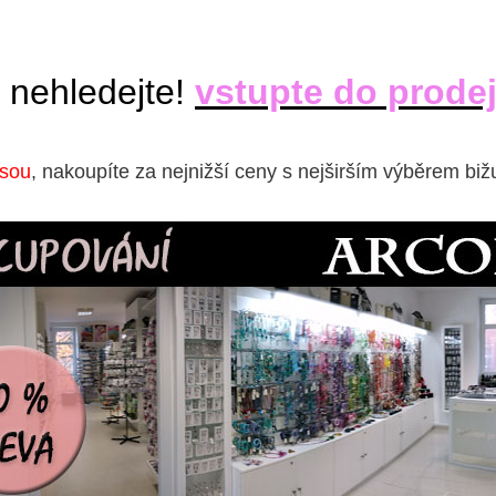
 nehledejte!
vstupte do prode
isou
, nakoupíte za nejnižší ceny s nejširším výběrem biž