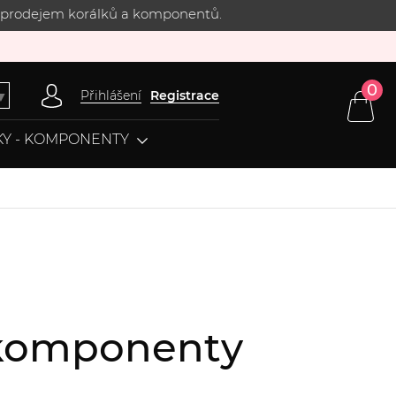
 s prodejem korálků a komponentů.
0
Přihlášení
Registrace
▼
Y - KOMPONENTY
, komponenty