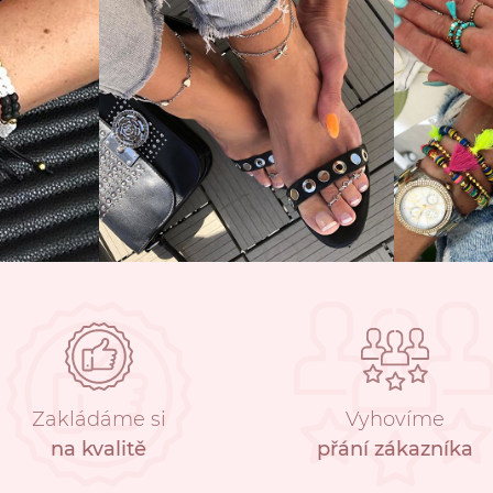
Zakládáme si
Vyhovíme
na kvalitě
přání zákazníka