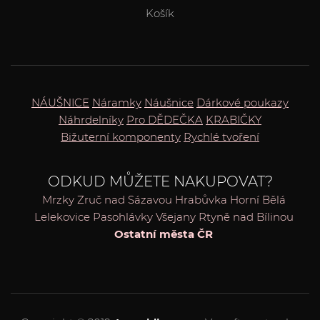
Košík
NÁUŠNICE
Náramky
Náušnice
Dárkové poukazy
Náhrdelníky
Pro DĚDEČKA
KRABIČKY
Bižuterní komponenty
Rychlé tvoření
ODKUD MŮŽETE NAKUPOVAT?
Mrzky
Zruč nad Sázavou
Hrabůvka
Horní Bělá
Lelekovice
Pasohlávky
Všejany
Rtyně nad Bílinou
Ostatní města ČR