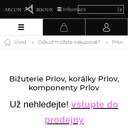
Informace
Select Language
▼
Úvod
Odkud můžete nakupovat?
Prlov
Bižuterie Prlov, korálky Prlov,
komponenty Prlov
Už nehledejte!
vstupte do
prodejny