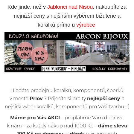
Kde jinde, než
v
Jablonci nad Nisou
, nakoupíte za
nejnižší ceny s nejširším výběrem bižuterie a
korálků přímo
u
výrobce
Hledáte prodejnu korálků, komponentů, šperků
v městě
Prlov
? Přijeďte si pro ty
nejlepší ceny
a
nejširší výběr korálků, komponentů pro Vaši tvorbu :-)
Máme pro Vás AKCI
– proplatíme Vám dopravu
k nám – za každý nákup nad 1000 Kč –
dáme slevu
100 Kč na dopravu
a
dárek
mix kovových