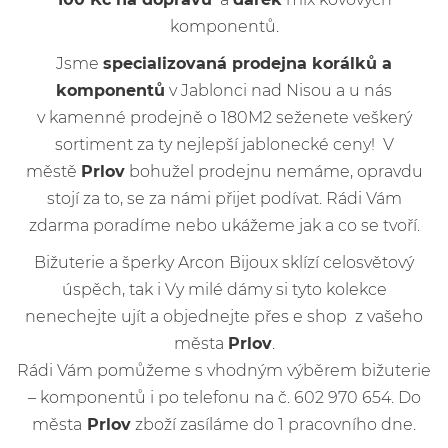
komponentů.
Jsme
specializovaná prodejna korálků a
komponentů
v Jablonci nad Nisou a u nás
v kamenné prodejně o 180M2 seženete veškerý
sortiment za ty nejlepší jablonecké ceny! V
městě
Prlov
bohužel prodejnu nemáme, opravdu
stojí za to, se za námi přijet podívat. Rádi Vám
zdarma poradíme nebo ukážeme jak a co se tvoří.
Bižuterie a šperky Arcon Bijoux sklízí celosvětový
úspěch, tak i Vy milé dámy si tyto kolekce
nenechejte ujít a objednejte přes e shop z vašeho
města
Prlov
.
Rádi Vám pomůžeme s vhodným výběrem bižuterie
– komponentů i po telefonu na č. 602 970 654. Do
města
Prlov
zboží zasíláme do 1 pracovního dne.