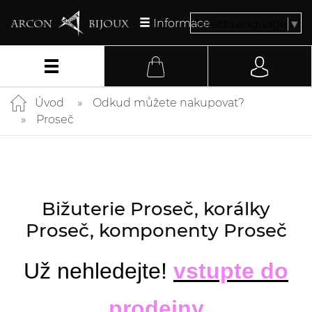
Informace
Select Language
▼
Úvod
Odkud můžete nakupovat?
Proseč
Bižuterie Proseč, korálky
Proseč, komponenty Proseč
Už nehledejte!
vstupte do
prodejny