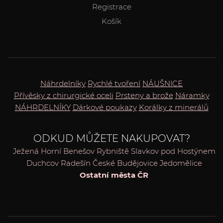
Registrace
Košík
Náhrdelníky
Rychlé tvoření
NÁUŠNICE
Přívěsky z chirurgické oceli
Prsteny a brože
Náramky
NÁHRDELNÍKY
Dárkové poukazy
Korálky z minerálů
ODKUD MŮŽETE NAKUPOVAT?
Ježená
Horní Benešov
Rybniště
Slavkov pod Hostýnem
Duchcov
Radešín
České Budějovice
Jedomělice
Ostatní města ČR