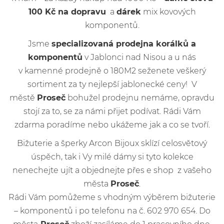
100 Kč na dopravu
a
dárek
mix kovových
komponentů.
Jsme
specializovaná prodejna korálků a
komponentů
v Jablonci nad Nisou a u nás
v kamenné prodejně o 180M2 seženete veškerý
sortiment za ty nejlepší jablonecké ceny! V
městě
Proseč
bohužel prodejnu nemáme, opravdu
stojí za to, se za námi přijet podívat. Rádi Vám
zdarma poradíme nebo ukážeme jak a co se tvoří.
Bižuterie a šperky Arcon Bijoux sklízí celosvětový
úspěch, tak i Vy milé dámy si tyto kolekce
nenechejte ujít a objednejte přes e shop z vašeho
města
Proseč
.
Rádi Vám pomůžeme s vhodným výběrem bižuterie
– komponentů i po telefonu na č. 602 970 654. Do