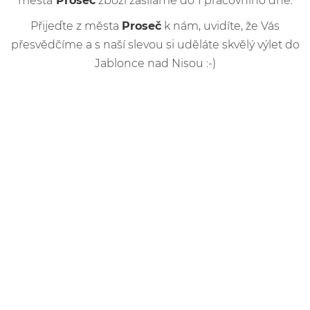
města
Proseč
zboží zasíláme do 1 pracovního dne.
Přijeďte z města
Proseč
k nám, uvidíte, že Vás
přesvědčíme a s naší slevou si uděláte skvělý výlet do
Jablonce nad Nisou :-)