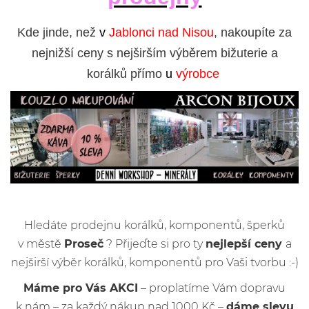
Kde jinde, než
v
Jablonci nad Nisou
, nakoupíte za
nejnižší ceny s nejširším výběrem bižuterie a
korálků přímo
u
výrobce
Hledáte prodejnu korálků, komponentů, šperků
v městě
Proseč
? Přijeďte si pro ty
nejlepší ceny
a
nejširší výběr korálků, komponentů pro Vaši tvorbu :-)
Máme pro Vás AKCI
– proplatíme Vám dopravu
k nám – za každý nákup nad 1000 Kč –
dáme slevu