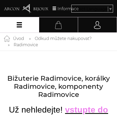
Informace
Select Language
▼
Úvod
Odkud můžete nakupovat?
Radimovice
Bižuterie Radimovice, korálky
Radimovice, komponenty
Radimovice
Už nehledejte!
vstupte do