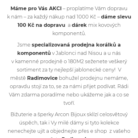
Máme pro Vás AKCI
– proplatíme Vám dopravu
k nám – za každý nákup nad 1000 Kč –
dáme slevu
100 Kč na dopravu
a
dárek
mix kovových
komponentů.
Jsme
specializovaná prodejna korálků a
komponentů
v Jablonci nad Nisou a u nás
v kamenné prodejně o 180M2 seženete veškerý
sortiment za ty nejlepší jablonecké ceny! V
městě
Radimovice
bohužel prodejnu nemáme,
opravdu stojí za to, se za námi přijet podívat. Rádi
Vám zdarma poradíme nebo ukážeme jak a co se
tvoří.
Bižuterie a šperky Arcon Bijoux sklízí celosvětový
úspěch, tak i Vy milé dámy si tyto kolekce
nenechejte ujít a objednejte přes e shop z vašeho