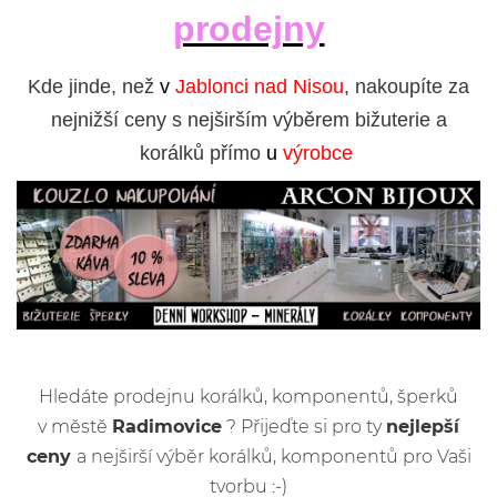
prodejny
Kde jinde, než
v
Jablonci nad Nisou
, nakoupíte za
nejnižší ceny s nejširším výběrem bižuterie a
korálků přímo
u
výrobce
Hledáte prodejnu korálků, komponentů, šperků
v městě
Radimovice
? Přijeďte si pro ty
nejlepší
ceny
a nejširší výběr korálků, komponentů pro Vaši
tvorbu :-)