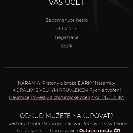
VÁŠ ÚČET
Zapomenuté heslo
Přihlášení
Registrace
Košík
NÁRAMKY
Prsteny a brože
DÁRKY
Náramky
KORÁLKY S VELKÝM PRŮVLEKEM
Rychlé tvoření
Náušnice
Přívěsky z chirurgické oceli
NÁHRDELNÍKY
ODKUD MŮŽETE NAKUPOVAT?
Jestřabí Lhota
Radomyšl
Zašová
Dobrovíz
Pšov
Lánov
Jablůnka
Dolní Domaslavice
Ostatní města ČR