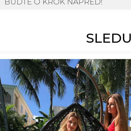
BUĎTE O KROK NAPŘED!
SLEDU