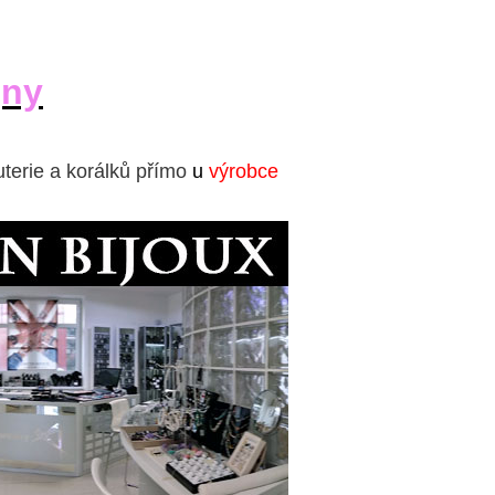
jny
uterie a korálků přímo
u
výrobce