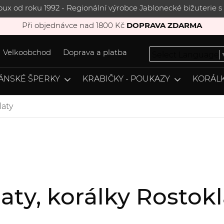
joux od roku 1992 - Regionální výrobce Jablonecké bižuterie
Při objednávce nad 1800 Kč
DOPRAVA ZDARMA
Velkoobchod
Doprava a platba
Select Language
ÁNSKÉ ŠPERKY
KRABIČKY - POUKAZY
KORÁLK
laty
laty, korálky Rosto