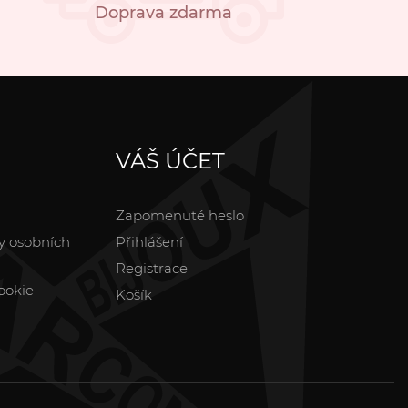
Doprava zdarma
VÁŠ ÚČET
Zapomenuté heslo
y osobních
Přihlášení
Registrace
ookie
Košík