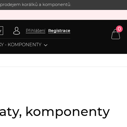
 s prodejem korálků a komponentů.
0
Přihlášení
Registrace
▼
Y - KOMPONENTY
klaty, komponenty