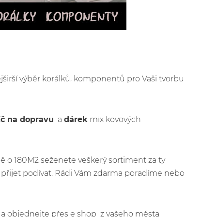
jširší výběr korálků, komponentů pro Vaši tvorbu
Kč na dopravu
a
dárek
mix kovových
ě o 180M2 seženete veškerý sortiment za ty
 přijet podívat. Rádi Vám zdarma poradíme nebo
jít a objednejte přes e shop z vašeho města