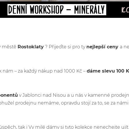
 v městě
Rostoklaty
? Přijeďte si pro ty
nejlepší ceny
a ne
k nám – za každý nákup nad 1000 Kč –
dáme slevu 100 
ponentů
v Jablonci nad Nisou a u nás v kamenné prodejn
hužel prodejnu nemáme, opravdu stojí za to, se za námi
ý úspěch, tak i Vy milé dámy si tyto kolekce nenechejte u