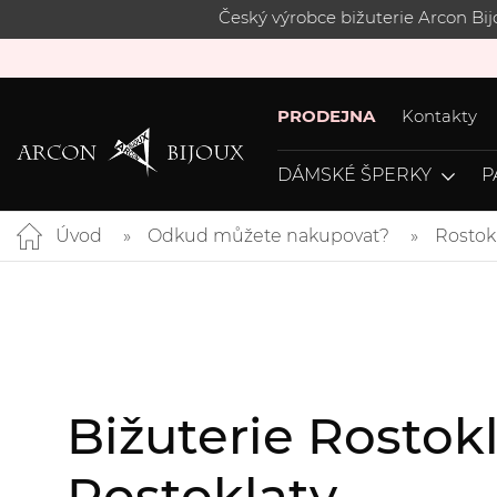
Český výrobce bižuterie Arcon Bi
PRODEJNA
Kontakty
DÁMSKÉ ŠPERKY
P
Úvod
Odkud můžete nakupovat?
Rostok
Bižuterie Rostok
Rostoklaty