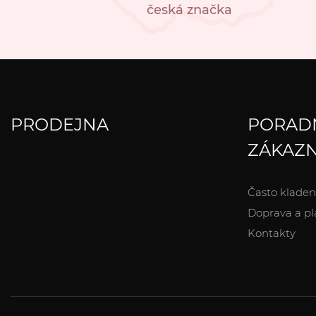
česká značka
PRODEJNA
PORAD
ZÁKAZN
Často kladen
Doprava a pl
Kontakty