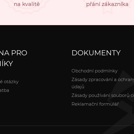
na kvalitě
přání zákazníka
NA PRO
DOKUMENTY
ÍKY
Obchodní podmínky
Zásady zpracování a ochran
é otázky
údajů
atba
Zásady používání souborů c
Reklamační formulář