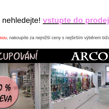
 nehledejte!
vstupte do prode
isou
, nakoupíte za nejnižší ceny s nejširším výběrem biž