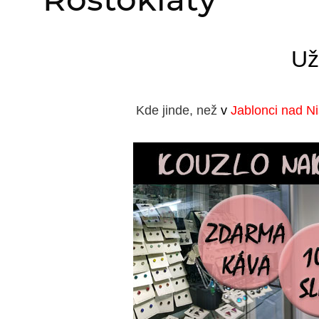
Už
Kde jinde, než
v
Jablonci nad N