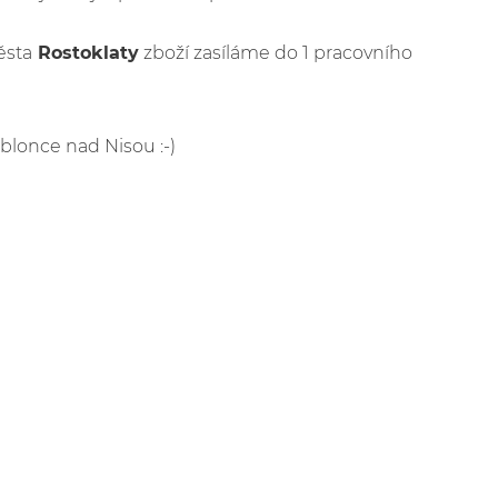
ěsta
Rostoklaty
zboží zasíláme do 1 pracovního
ablonce nad Nisou :-)