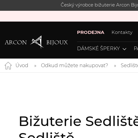
Český výrobce bižuterie Arcon Bi
PRODEJNA
Kontakty
DÁMSKÉ ŠPERKY
P
Úvod
Odkud můžete nakupovat?
Sedlišt
Bižuterie Sedliš
Sedliště