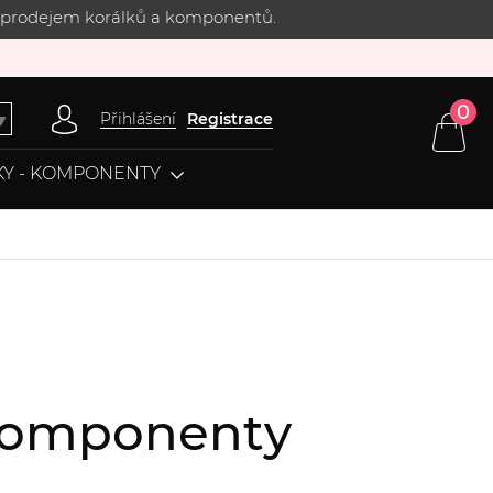
 s prodejem korálků a komponentů.
0
Přihlášení
Registrace
▼
Y - KOMPONENTY
, komponenty