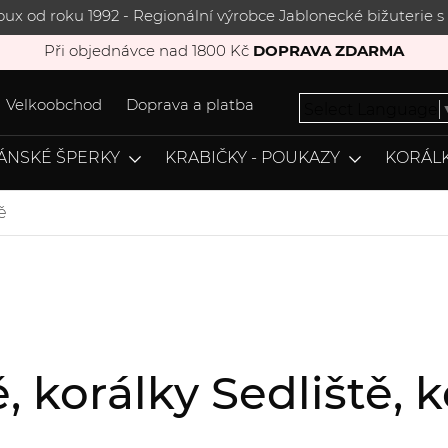
joux od roku 1992 - Regionální výrobce Jablonecké bižuterie
Při objednávce nad 1800 Kč
DOPRAVA ZDARMA
Velkoobchod
Doprava a platba
Select Language
ÁNSKÉ ŠPERKY
KRABIČKY - POUKAZY
KORÁLK
ě
tě, korálky Sedliště