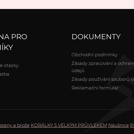
NA PRO
DOKUMENTY
ÍKY
Obchodní podmínky
Zásady zpracování a ochran
é otázky
údajů
atba
Zásady používání souborů c
Reklamační formulář
steny a brože
KORÁLKY S VELKÝM PRŮVLEKEM
Náušnice
P