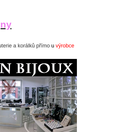
jny
uterie a korálků přímo
u
výrobce