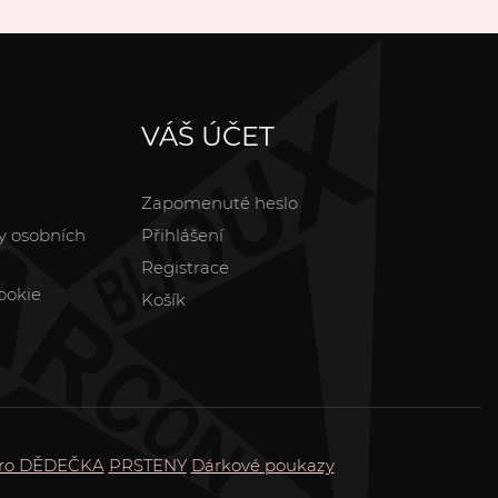
VÁŠ ÚČET
Zapomenuté heslo
y osobních
Přihlášení
Registrace
ookie
Košík
ro DĚDEČKA
PRSTENY
Dárkové poukazy