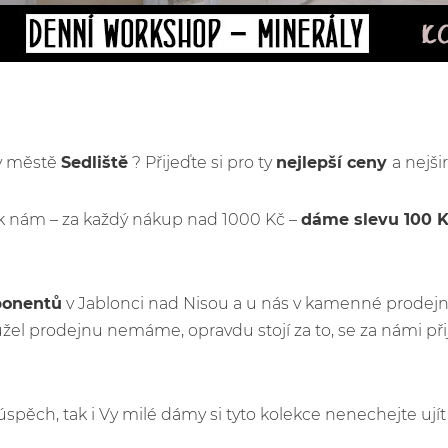
 v městě
Sedliště
? Přijeďte si pro ty
nejlepší ceny
a nejši
k nám – za každý nákup nad 1000 Kč –
dáme slevu 100 
ponentů
v Jablonci nad Nisou a u nás v kamenné prodejn
el prodejnu nemáme, opravdu stojí za to, se za námi př
ý úspěch, tak i Vy milé dámy si tyto kolekce nenechejte u