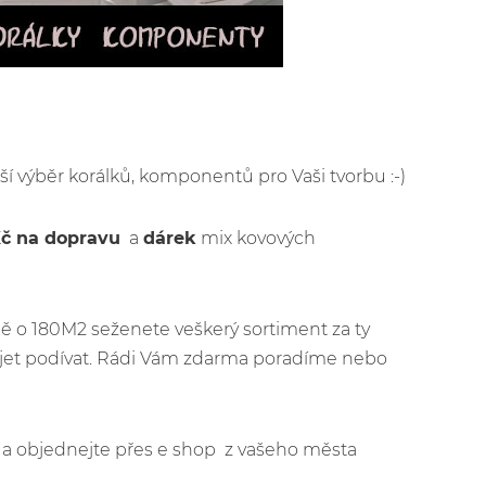
rší výběr korálků, komponentů pro Vaši tvorbu :-)
Kč na dopravu
a
dárek
mix kovových
ě o 180M2 seženete veškerý sortiment za ty
ijet podívat. Rádi Vám zdarma poradíme nebo
jít a objednejte přes e shop z vašeho města