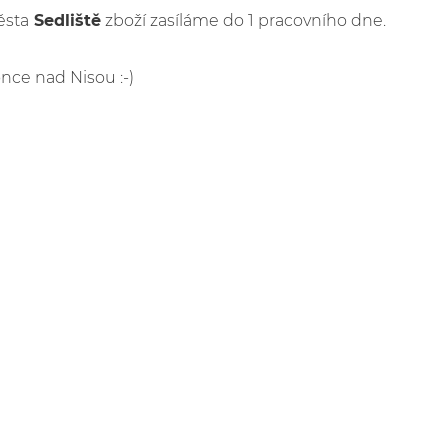
ěsta
Sedliště
zboží zasíláme do 1 pracovního dne.
once nad Nisou :-)