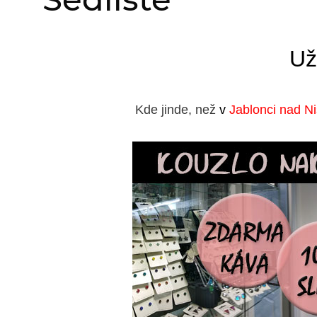
Už
Kde jinde, než
v
Jablonci nad N