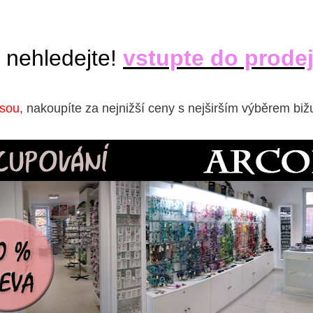
 nehledejte!
vstupte do prode
isou
, nakoupíte za nejnižší ceny s nejširším výběrem biž