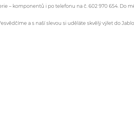
e – komponentů i po telefonu na č. 602 970 654. Do m
řesvědčíme a s naší slevou si uděláte skvělý výlet do Jabl