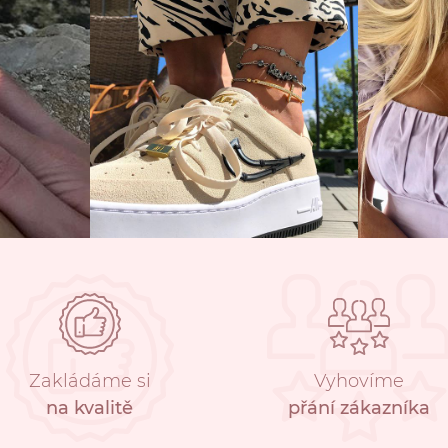
Zakládáme si
Vyhovíme
na kvalitě
přání zákazníka