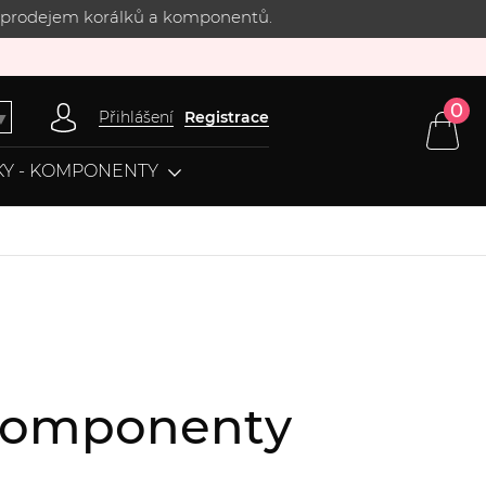
 s prodejem korálků a komponentů.
0
Přihlášení
Registrace
▼
Y - KOMPONENTY
, komponenty