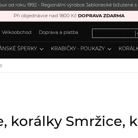
joux od roku 1992 - Regionální výrobce Jablonecké bižuterie
Při objednávce nad 1800 Kč
DOPRAVA ZDARMA
Velkoobchod
Doprava a platba
Select Language
ÁNSKÉ ŠPERKY
KRABIČKY - POUKAZY
KORÁLK
e
e, korálky Smržice