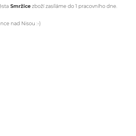
ěsta
Smržice
zboží zasíláme do 1 pracovního dne.
once nad Nisou :-)