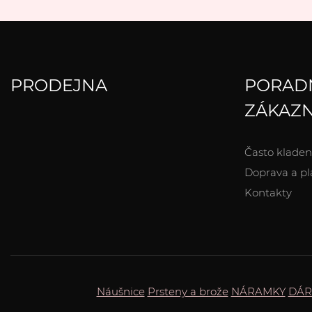
PRODEJNA
PORAD
ZÁKAZN
Často kladen
Doprava a pl
Kontakty
Náušnice
Prsteny a brože
NÁRAMKY
DÁR