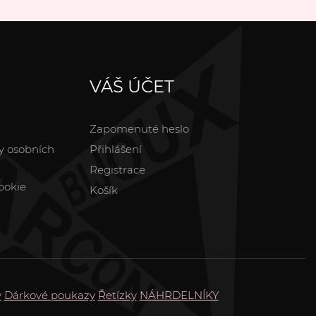
VÁŠ ÚČET
Zapomenuté heslo
y osobních
Přihlášení
Registrace
ookie
Košík
y
Dárkové poukazy
Řetízky
NÁHRDELNÍKY