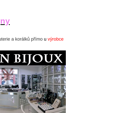
jny
uterie a korálků přímo
u
výrobce