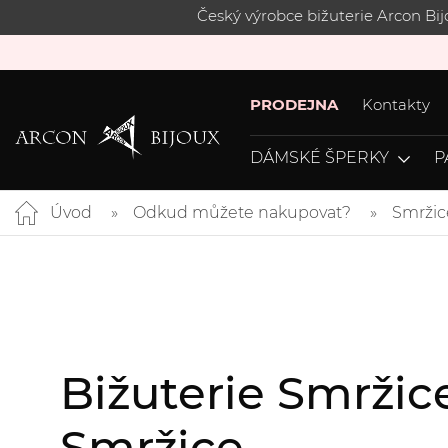
Český výrobce bižuterie Arcon Bi
PRODEJNA
Kontakty
DÁMSKÉ ŠPERKY
P
Úvod
Odkud můžete nakupovat?
Smržic
Bižuterie Smržic
Smržice