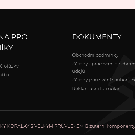
NA PRO
DOKUMENTY
ÍKY
Obchodní podmínky
Zásady zpracování a ochran
é otázky
údajů
atba
Zásady používání souborů c
Reklamační formulář
KY
KORÁLKY S VELKÝM PRŮVLEKEM
Bižuterní komponent