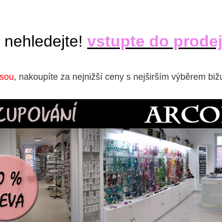
 nehledejte!
vstupte do prode
isou
, nakoupíte za nejnižší ceny s nejširším výběrem biž