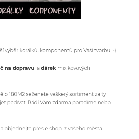
rší výběr korálků, komponentů pro Vaši tvorbu :-)
Kč na dopravu
a
dárek
mix kovových
ě o 180M2 seženete veškerý sortiment za ty
ijet podívat. Rádi Vám zdarma poradíme nebo
jít a objednejte přes e shop z vašeho města