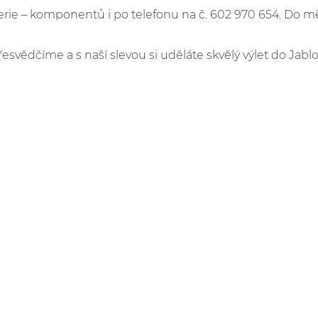
e – komponentů i po telefonu na č. 602 970 654. Do m
řesvědčíme a s naší slevou si uděláte skvělý výlet do Jabl