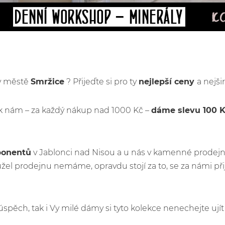
 v městě
Smržice
? Přijeďte si pro ty
nejlepší ceny
a nejši
k nám – za každý nákup nad 1000 Kč –
dáme slevu 100 
ponentů
v Jablonci nad Nisou a u nás v kamenné prodejn
el prodejnu nemáme, opravdu stojí za to, se za námi př
ý úspěch, tak i Vy milé dámy si tyto kolekce nenechejte u