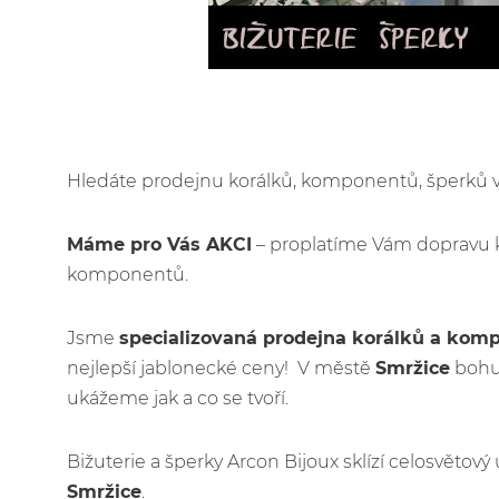
Hledáte prodejnu korálků, komponentů, šperků
Máme pro Vás AKCI
– proplatíme Vám dopravu 
komponentů.
Jsme
specializovaná prodejna korálků a kom
nejlepší jablonecké ceny! V městě
Smržice
bohuž
ukážeme jak a co se tvoří.
Bižuterie a šperky Arcon Bijoux sklízí celosvětov
Smržice
.