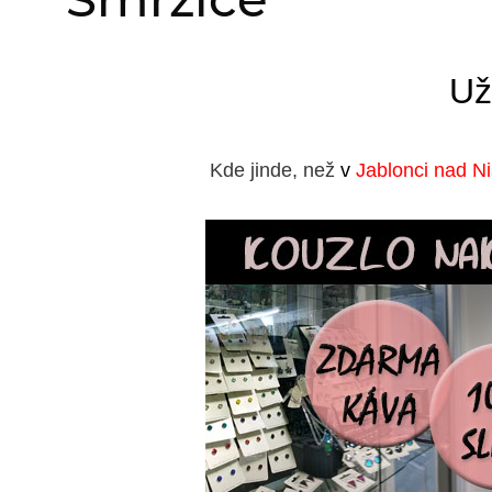
Už
Kde jinde, než
v
Jablonci nad N