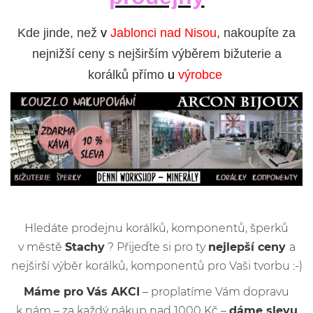
Kde jinde, než
v
Jablonci nad Nisou
, nakoupíte za
nejnižší ceny s nejširším výběrem bižuterie a
korálků přímo
u
výrobce
Hledáte prodejnu korálků, komponentů, šperků
v městě
Stachy
? Přijeďte si pro ty
nejlepší ceny
a
nejširší výběr korálků, komponentů pro Vaši tvorbu :-)
Máme pro Vás AKCI
– proplatíme Vám dopravu
k nám – za každý nákup nad 1000 Kč –
dáme slevu