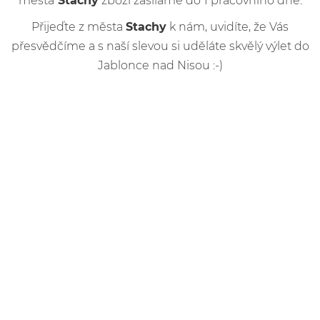
města
Stachy
zboží zasíláme do 1 pracovního dne.
Přijeďte z města
Stachy
k nám, uvidíte, že Vás
přesvědčíme a s naší slevou si uděláte skvělý výlet do
Jablonce nad Nisou :-)