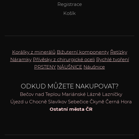
Registrace
Košík
Korálky z minerálů
Bižuterní komponenty
Řetízky
Náramky
Přívěsky z chirurgické oceli
Rychlé tvoření
PRSTENY
NÁUŠNICE
Náušnice
ODKUD MŮŽETE NAKUPOVAT?
Bečov nad Teplou
Mariánské Lázně
Lazníčky
Újezd u Chocně
Slavíkov
Sebečice
Čkyně
Černá Hora
Ostatní města ČR