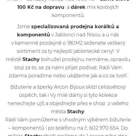
100 Kč na dopravu
a
dárek
mix kovových
komponentů.
Jsme
specializovaná prodejna korálků a
komponentů
v Jablonci nad Nisou a u nás
v kamenné prodejně o 180M2 seženete veškerý
sortiment za ty nejlepší jablonecké ceny! V
městě
Stachy
bohužel prodejnu nemáme, opravdu
stojí za to, se za námi přijet podívat. Rádi Vám
zdarma poradíme nebo ukážeme jak a co se tvoří.
Bižuterie a šperky Arcon Bijoux sklízí celosvětový
úspěch, tak i Vy milé dámy si tyto kolekce
nenechejte ujít a objednejte přes e shop z vašeho
města
Stachy
.
Rádi Vám pomůžeme s vhodným výběrem bižuterie
– komponentů i po telefonu na č. 602 970 654. Do