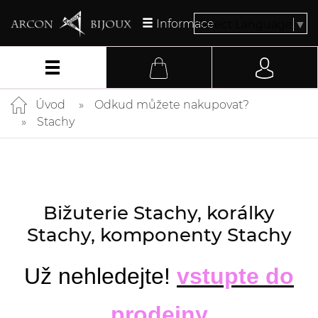
Informace
Select Language
▼
Úvod
Odkud můžete nakupovat?
Stachy
Bižuterie Stachy, korálky
Stachy, komponenty Stachy
Už nehledejte!
vstupte do
prodejny