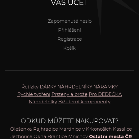
VÁŠ ÚČET
Zapomenuté heslo
Přihlášení
Registrace
Košík
Řetízky
DÁRKY
NÁHRDELNÍKY
NÁRAMKY
Rychlé tvoření
Prsteny a brože
Pro DĚDEČKA
Náhrdelníky
Bižuterní komponenty
ODKUD MŮŽETE NAKUPOVAT?
Olešenka
Rajhradice
Martinice v Krkonoších
Kasalice
Jezbořice
Okna
Brantice
Mnichov
Ostatní města ČR