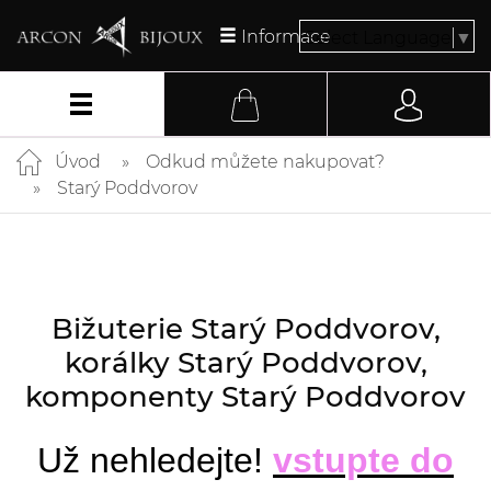
Informace
Select Language
▼
Úvod
Odkud můžete nakupovat?
Starý Poddvorov
Bižuterie Starý Poddvorov,
korálky Starý Poddvorov,
komponenty Starý Poddvorov
Už nehledejte!
vstupte do