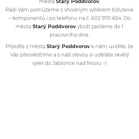
města
Starý Poddvorov
.
Rádi Vám pomůžeme s vhodným výběrem bižuterie
– komponentů i po telefonu na č. 602 970 654. Do
města
Starý Poddvorov
zboží zasíláme do 1
pracovního dne.
Přijeďte z města
Starý Poddvorov
k nám, uvidíte, že
Vás přesvědčíme a s naší slevou si uděláte skvělý
výlet do Jablonce nad Nisou :-)