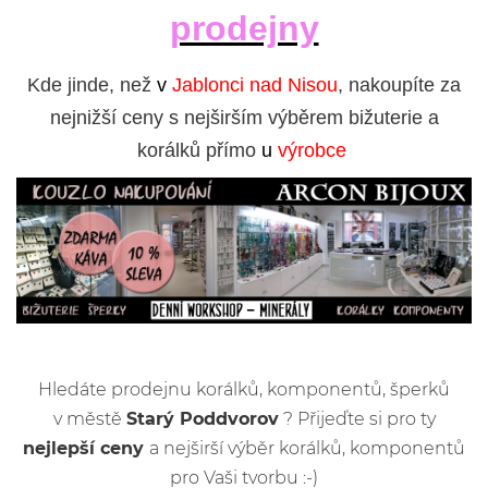
prodejny
Kde jinde, než
v
Jablonci nad Nisou
, nakoupíte za
nejnižší ceny s nejširším výběrem bižuterie a
korálků přímo
u
výrobce
Hledáte prodejnu korálků, komponentů, šperků
v městě
Starý Poddvorov
? Přijeďte si pro ty
nejlepší ceny
a nejširší výběr korálků, komponentů
pro Vaši tvorbu :-)