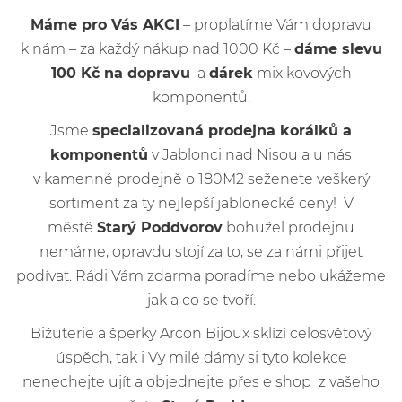
Máme pro Vás AKCI
– proplatíme Vám dopravu
k nám – za každý nákup nad 1000 Kč –
dáme slevu
100 Kč na dopravu
a
dárek
mix kovových
komponentů.
Jsme
specializovaná prodejna korálků a
komponentů
v Jablonci nad Nisou a u nás
v kamenné prodejně o 180M2 seženete veškerý
sortiment za ty nejlepší jablonecké ceny! V
městě
Starý Poddvorov
bohužel prodejnu
nemáme, opravdu stojí za to, se za námi přijet
podívat. Rádi Vám zdarma poradíme nebo ukážeme
jak a co se tvoří.
Bižuterie a šperky Arcon Bijoux sklízí celosvětový
úspěch, tak i Vy milé dámy si tyto kolekce
nenechejte ujít a objednejte přes e shop z vašeho