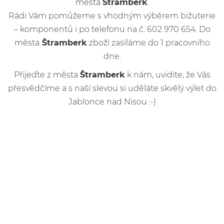
města
Štramberk
.
Rádi Vám pomůžeme s vhodným výběrem bižuterie
– komponentů i po telefonu na č. 602 970 654. Do
města
Štramberk
zboží zasíláme do 1 pracovního
dne.
Přijeďte z města
Štramberk
k nám, uvidíte, že Vás
přesvědčíme a s naší slevou si uděláte skvělý výlet do
Jablonce nad Nisou :-)