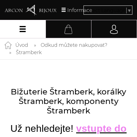
Informace
Select Language
▼
Úvod
Odkud můžete nakupovat?
Štramberk
Bižuterie Štramberk, korálky
Štramberk, komponenty
Štramberk
Už nehledejte!
vstupte do