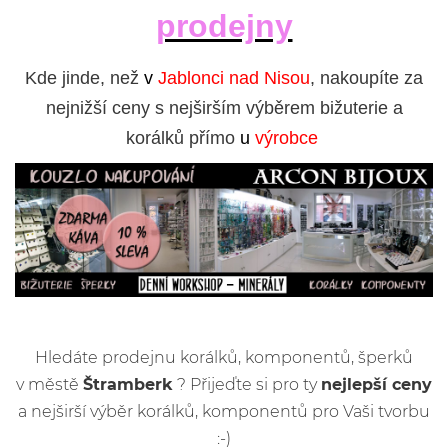
prodejny
Kde jinde, než
v
Jablonci nad Nisou
, nakoupíte za
nejnižší ceny s nejširším výběrem bižuterie a
korálků přímo
u
výrobce
Hledáte prodejnu korálků, komponentů, šperků
v městě
Štramberk
? Přijeďte si pro ty
nejlepší ceny
a nejširší výběr korálků, komponentů pro Vaši tvorbu
:-)