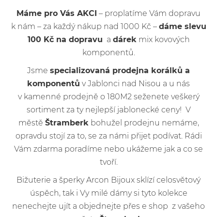
Máme pro Vás AKCI
– proplatíme Vám dopravu
k nám – za každý nákup nad 1000 Kč –
dáme slevu
100 Kč na dopravu
a
dárek
mix kovových
komponentů.
Jsme
specializovaná prodejna korálků a
komponentů
v Jablonci nad Nisou a u nás
v kamenné prodejně o 180M2 seženete veškerý
sortiment za ty nejlepší jablonecké ceny! V
městě
Štramberk
bohužel prodejnu nemáme,
opravdu stojí za to, se za námi přijet podívat. Rádi
Vám zdarma poradíme nebo ukážeme jak a co se
tvoří.
Bižuterie a šperky Arcon Bijoux sklízí celosvětový
úspěch, tak i Vy milé dámy si tyto kolekce
nenechejte ujít a objednejte přes e shop z vašeho