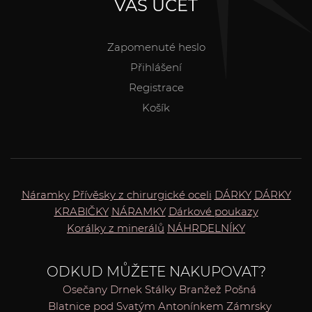
VÁŠ ÚČET
Zapomenuté heslo
Přihlášení
Registrace
Košík
Náramky
Přívěsky z chirurgické oceli
DÁRKY
DÁRKY
KRABIČKY
NÁRAMKY
Dárkové poukazy
Korálky z minerálů
NÁHRDELNÍKY
ODKUD MŮŽETE NAKUPOVAT?
Osečany
Drnek
Stálky
Branžež
Pošná
Blatnice pod Svatým Antonínkem
Zámrsky