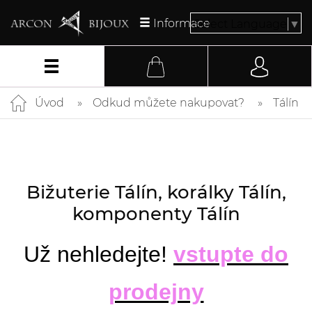
Informace
Select Language
▼
Úvod
Odkud můžete nakupovat?
Tálín
Bižuterie Tálín, korálky Tálín,
komponenty Tálín
Už nehledejte!
vstupte do
prodejny