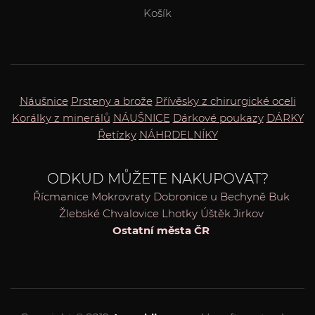
Košík
Náušnice
Prsteny a brože
Přívěsky z chirurgické oceli
Korálky z minerálů
NÁUŠNICE
Dárkové poukazy
DÁRKY
Řetízky
NÁHRDELNÍKY
ODKUD MŮŽETE NAKUPOVAT?
Řícmanice
Mokrovraty
Dobronice u Bechyně
Buk
Žlebské Chvalovice
Lhotky
Úštěk
Jirkov
Ostatní města ČR