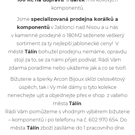
komponentů.
Jsme
specializovaná prodejna korálků a
komponentů
v Jablonci nad Nisou a u nás
v kamenné prodejně o 180M2 seženete veškerý
sortiment za ty nejlepší jablonecké ceny! V
městě
Tálín
bohužel prodejnu nemáme, opravdu
stojí za to, se za námi přijet podívat. Rádi Vám
zdarma poradíme nebo ukážeme jak a co se tvoří.
Bižuterie a šperky Arcon Bijoux sklízí celosvětový
úspěch, tak i Vy milé dámy si tyto kolekce
nenechejte ujít a objednejte přes e shop z vašeho
města
Tálín
.
Rádi Vám pomůžeme s vhodným výběrem bižuterie
– komponentů i po telefonu na č. 602 970 654. Do
města
Tálín
zboží zasíláme do 1 pracovního dne.