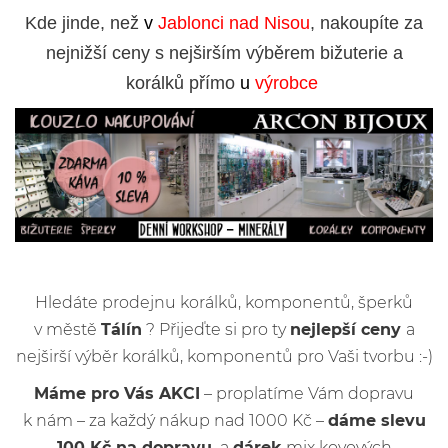
Kde jinde, než
v
Jablonci nad Nisou
, nakoupíte za
nejnižší ceny s nejširším výběrem bižuterie a
korálků přímo
u
výrobce
Hledáte prodejnu korálků, komponentů, šperků
v městě
Tálín
? Přijeďte si pro ty
nejlepší ceny
a
nejširší výběr korálků, komponentů pro Vaši tvorbu :-)
Máme pro Vás AKCI
– proplatíme Vám dopravu
k nám – za každý nákup nad 1000 Kč –
dáme slevu
100 Kč na dopravu
a
dárek
mix kovových