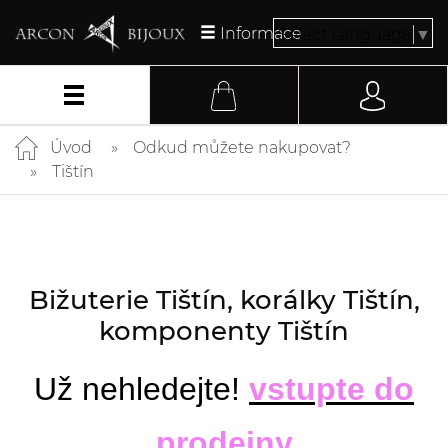
Informace
Select Language
▼
Úvod
Odkud můžete nakupovat?
Tištín
Bižuterie Tištín, korálky Tištín,
komponenty Tištín
Už nehledejte!
vstupte do
prodejny