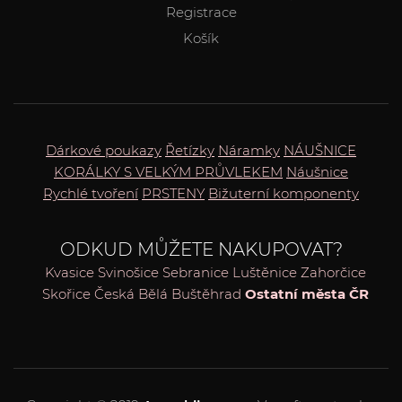
Registrace
Košík
Dárkové poukazy
Řetízky
Náramky
NÁUŠNICE
KORÁLKY S VELKÝM PRŮVLEKEM
Náušnice
Rychlé tvoření
PRSTENY
Bižuterní komponenty
ODKUD MŮŽETE NAKUPOVAT?
Kvasice
Svinošice
Sebranice
Luštěnice
Zahorčice
Skořice
Česká Bělá
Buštěhrad
Ostatní města ČR