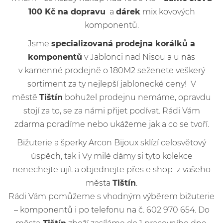
100 Kč na dopravu
a
dárek
mix kovových
komponentů.
Jsme
specializovaná prodejna korálků a
komponentů
v Jablonci nad Nisou a u nás
v kamenné prodejně o 180M2 seženete veškerý
sortiment za ty nejlepší jablonecké ceny! V
městě
Tištín
bohužel prodejnu nemáme, opravdu
stojí za to, se za námi přijet podívat. Rádi Vám
zdarma poradíme nebo ukážeme jak a co se tvoří.
Bižuterie a šperky Arcon Bijoux sklízí celosvětový
úspěch, tak i Vy milé dámy si tyto kolekce
nenechejte ujít a objednejte přes e shop z vašeho
města
Tištín
.
Rádi Vám pomůžeme s vhodným výběrem bižuterie
– komponentů i po telefonu na č. 602 970 654. Do