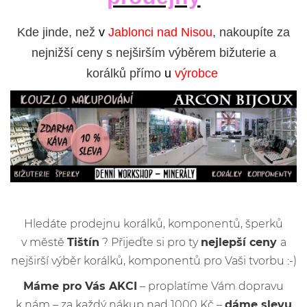
Kde jinde, než
v
Jablonci nad Nisou
, nakoupíte za
nejnižší ceny s nejširším výběrem bižuterie a
korálků přímo
u
výrobce
Hledáte prodejnu korálků, komponentů, šperků
v městě
Tištín
? Přijeďte si pro ty
nejlepší ceny
a
nejširší výběr korálků, komponentů pro Vaši tvorbu :-)
Máme pro Vás AKCI
– proplatíme Vám dopravu
k nám – za každý nákup nad 1000 Kč –
dáme slevu