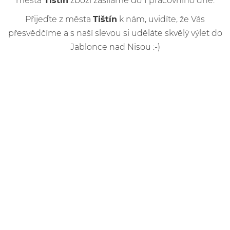
města
Tištín
zboží zasíláme do 1 pracovního dne.
Přijeďte z města
Tištín
k nám, uvidíte, že Vás
přesvědčíme a s naší slevou si uděláte skvělý výlet do
Jablonce nad Nisou :-)