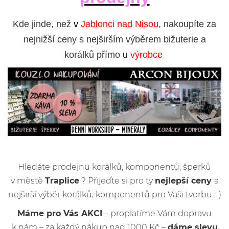
Kde jinde, než
v
Jablonci nad Nisou
, nakoupíte za
nejnižší ceny s nejširším výběrem bižuterie a
korálků přímo
u
výrobce
Hledáte prodejnu korálků, komponentů, šperků
v městě
Traplice
? Přijeďte si pro ty
nejlepší ceny
a
nejširší výběr korálků, komponentů pro Vaši tvorbu :-)
Máme pro Vás AKCI
– proplatíme Vám dopravu
k nám – za každý nákup nad 1000 Kč –
dáme slevu