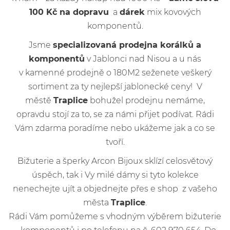
100 Kč na dopravu
a
dárek
mix kovových
komponentů.
Jsme
specializovaná prodejna korálků a
komponentů
v Jablonci nad Nisou a u nás
v kamenné prodejně o 180M2 seženete veškerý
sortiment za ty nejlepší jablonecké ceny! V
městě
Traplice
bohužel prodejnu nemáme,
opravdu stojí za to, se za námi přijet podívat. Rádi
Vám zdarma poradíme nebo ukážeme jak a co se
tvoří.
Bižuterie a šperky Arcon Bijoux sklízí celosvětový
úspěch, tak i Vy milé dámy si tyto kolekce
nenechejte ujít a objednejte přes e shop z vašeho
města
Traplice
.
Rádi Vám pomůžeme s vhodným výběrem bižuterie