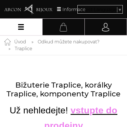
Informace
Select Language
▼
Úvod
Odkud můžete nakupovat?
Traplice
Bižuterie Traplice, korálky
Traplice, komponenty Traplice
Už nehledejte!
vstupte do
prodejny