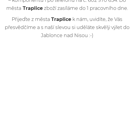
– komponentů i po telefonu na č. 602 970 654. Do
města
Traplice
zboží zasíláme do 1 pracovního dne.
Přijeďte z města
Traplice
k nám, uvidíte, že Vás
přesvědčíme a s naší slevou si uděláte skvělý výlet do
Jablonce nad Nisou :-)