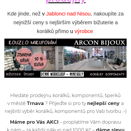
Kde jinde, než
v
Jablonci nad Nisou
, nakoupíte za
nejnižší ceny s nejširším výběrem bižuterie a
korálků přímo
u
výrobce
Hledáte prodejnu korálků, komponentů, šperků
v městě
Trnava
? Přijeďte si pro ty
nejlepší ceny
a
nejširší výběr korálků, komponentů pro Vaši tvorbu :-)
Máme pro Vás AKCI
– proplatíme Vám dopravu
k nám – za každý nákup nad 1000 Kč –
dáme slevu