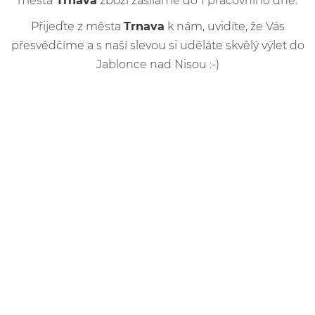
města
Trnava
zboží zasíláme do 1 pracovního dne.
Přijeďte z města
Trnava
k nám, uvidíte, že Vás
přesvědčíme a s naší slevou si uděláte skvělý výlet do
Jablonce nad Nisou :-)