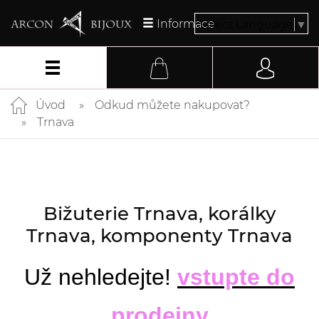
Informace
Select Language
▼
Úvod
Odkud můžete nakupovat?
Trnava
Bižuterie Trnava, korálky
Trnava, komponenty Trnava
Už nehledejte!
vstupte do
prodejny