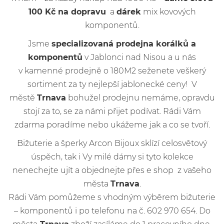
100 Kč na dopravu
a
dárek
mix kovových
komponentů.
Jsme
specializovaná prodejna korálků a
komponentů
v Jablonci nad Nisou a u nás
v kamenné prodejně o 180M2 seženete veškerý
sortiment za ty nejlepší jablonecké ceny! V
městě
Trnava
bohužel prodejnu nemáme, opravdu
stojí za to, se za námi přijet podívat. Rádi Vám
zdarma poradíme nebo ukážeme jak a co se tvoří.
Bižuterie a šperky Arcon Bijoux sklízí celosvětový
úspěch, tak i Vy milé dámy si tyto kolekce
nenechejte ujít a objednejte přes e shop z vašeho
města
Trnava
.
Rádi Vám pomůžeme s vhodným výběrem bižuterie
– komponentů i po telefonu na č. 602 970 654. Do