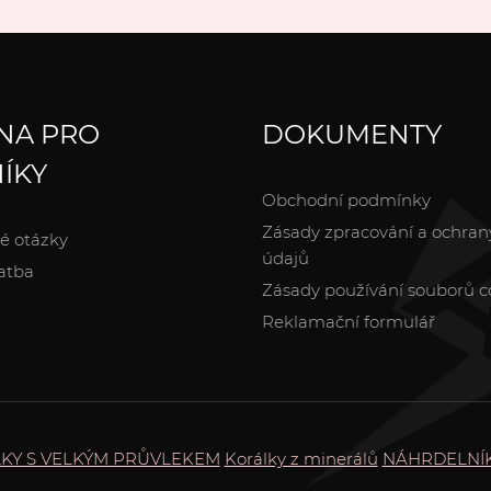
NA PRO
DOKUMENTY
ÍKY
Obchodní podmínky
Zásady zpracování a ochran
é otázky
údajů
atba
Zásady používání souborů c
Reklamační formulář
KY S VELKÝM PRŮVLEKEM
Korálky z minerálů
NÁHRDELNÍ