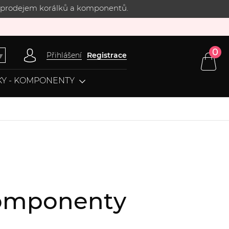
 s prodejem korálků a komponentů.
0
Přihlášení
Registrace
▼
Y - KOMPONENTY
 komponenty