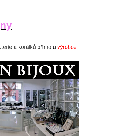
jny
uterie a korálků přímo
u
výrobce