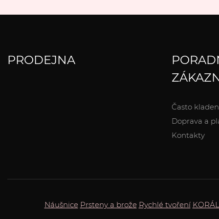
PRODEJNA
PORAD
ZÁKAZN
Často kladen
Doprava a pl
Kontakty
Náušnice
Prsteny a brože
Rychlé tvoření
KORÁL