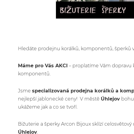
Hledáte prodejnu korálků, komponentů, šperků
Máme pro Vás AKCI
– proplatíme Vám dopravu 
komponentů.
Jsme
specializovaná prodejna korálků a kom
nejlepší jablonecké ceny! V městě
Úhlejov
bohuž
ukážeme jak a co se tvoří.
Bižuterie a šperky Arcon Bijoux sklízí celosvětov
Úhlejov
.