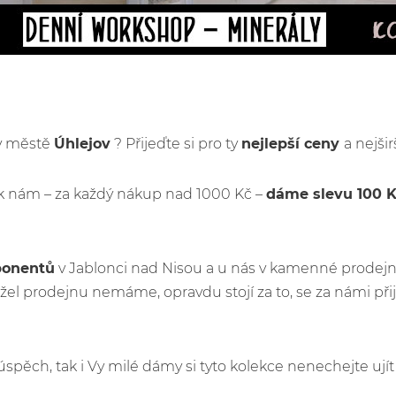
 v městě
Úhlejov
? Přijeďte si pro ty
nejlepší ceny
a nejši
k nám – za každý nákup nad 1000 Kč –
dáme slevu 100 
ponentů
v Jablonci nad Nisou a u nás v kamenné prodejn
el prodejnu nemáme, opravdu stojí za to, se za námi př
ý úspěch, tak i Vy milé dámy si tyto kolekce nenechejte u