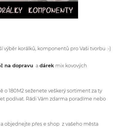
rší výběr korálků, komponentů pro Vaši tvorbu :-)
Kč na dopravu
a
dárek
mix kovových
ě o 180M2 seženete veškerý sortiment za ty
ijet podívat. Rádi Vám zdarma poradíme nebo
jít a objednejte přes e shop z vašeho města