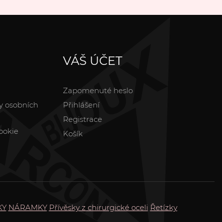
VÁŠ ÚČET
Zapomenuté heslo
y osobních
Přihlášení
Registrace
ookie
Košík
KY
NÁRAMKY
Přívěsky z chirurgické oceli
Řetízky