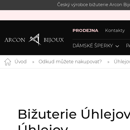
Český výrobce bižuterie Arcon Bi
PRODEJNA
Kontakty
DÁMSKÉ ŠPERKY
P
Úvod
Odkud můžete nakupovat?
Úhlejo
Bižuterie Úhlejo
Úhlejov