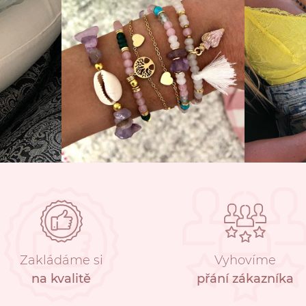
Zakládáme si
Vyhovíme
na kvalitě
přání zákazníka