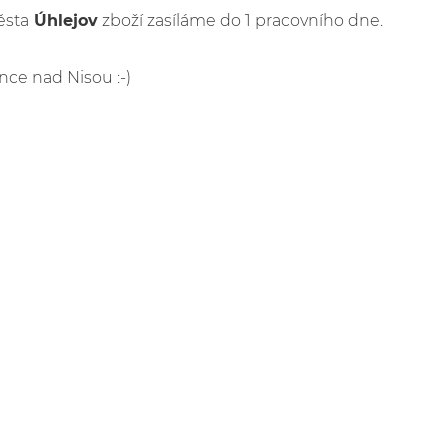
ěsta
Úhlejov
zboží zasíláme do 1 pracovního dne.
nce nad Nisou :-)