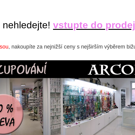
 nehledejte!
vstupte do prode
isou
, nakoupíte za nejnižší ceny s nejširším výběrem biž