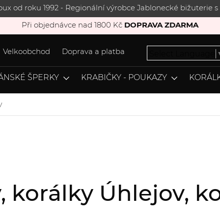
joux od roku 1992 - Regionální výrobce Jablonecké bižuterie
Při objednávce nad 1800 Kč
DOPRAVA ZDARMA
Velkoobchod
Doprava a platba
Select Language
ÁNSKÉ ŠPERKY
KRABIČKY - POUKAZY
KORÁLK
v
v, korálky Úhlejov,