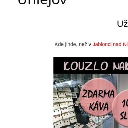
Už
Kde jinde, než
v
Jablonci nad N