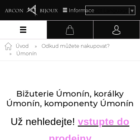
Informace
Select Language
▼
Úvod
Odkud můžete nakupovat?
Úmonín
Bižuterie Úmonín, korálky
Úmonín, komponenty Úmonín
Už nehledejte!
vstupte do
prodejny