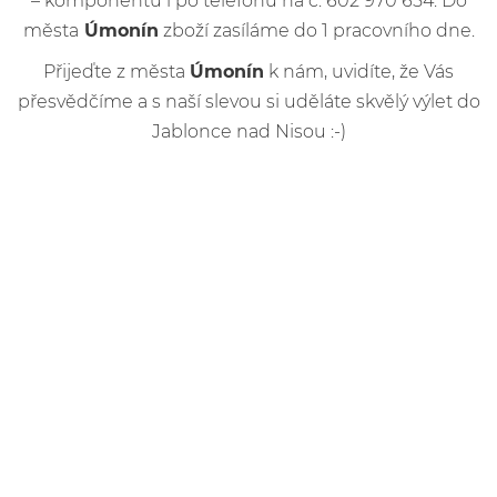
– komponentů i po telefonu na č. 602 970 654. Do
města
Úmonín
zboží zasíláme do 1 pracovního dne.
Přijeďte z města
Úmonín
k nám, uvidíte, že Vás
přesvědčíme a s naší slevou si uděláte skvělý výlet do
Jablonce nad Nisou :-)