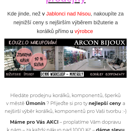
Kde jinde, než
v
Jablonci nad Nisou
, nakoupíte za
nejnižší ceny s nejširším výběrem bižuterie a
korálků přímo
u
výrobce
Hledáte prodejnu korálků, komponentů, šperků
v městě
Úmonín
? Přijeďte si pro ty
nejlepší ceny
a
nejširší výběr korálků, komponentů pro Vaši tvorbu :-)
Máme pro Vás AKCI
– proplatíme Vám dopravu
k nám – za každý nákup nad 1000 Kč –
dáme slevu