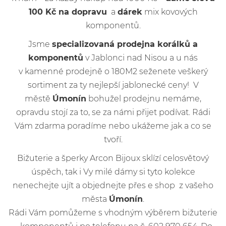
100 Kč na dopravu
a
dárek
mix kovových
komponentů.
Jsme
specializovaná prodejna korálků a
komponentů
v Jablonci nad Nisou a u nás
v kamenné prodejně o 180M2 seženete veškerý
sortiment za ty nejlepší jablonecké ceny! V
městě
Úmonín
bohužel prodejnu nemáme,
opravdu stojí za to, se za námi přijet podívat. Rádi
Vám zdarma poradíme nebo ukážeme jak a co se
tvoří.
Bižuterie a šperky Arcon Bijoux sklízí celosvětový
úspěch, tak i Vy milé dámy si tyto kolekce
nenechejte ujít a objednejte přes e shop z vašeho
města
Úmonín
.
Rádi Vám pomůžeme s vhodným výběrem bižuterie