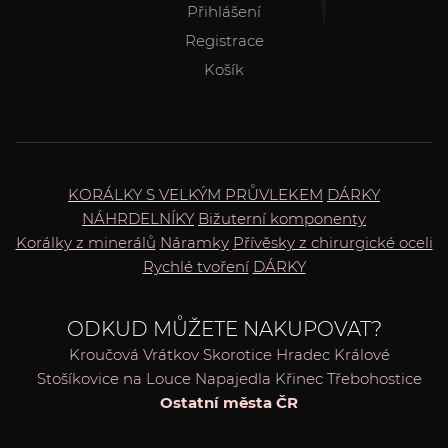
Přihlášení
Registrace
Košík
KORÁLKY S VELKÝM PRŮVLEKEM
DÁRKY
NÁHRDELNÍKY
Bižuterní komponenty
Korálky z minerálů
Náramky
Přívěsky z chirurgické oceli
Rychlé tvoření
DÁRKY
ODKUD MŮŽETE NAKUPOVAT?
Kroučová
Vrátkov
Skorotice
Hradec Králové
Stošíkovice na Louce
Napajedla
Křinec
Třebohostice
Ostatní města ČR