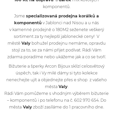
komponentů.
Jsme
specializovaná prodejna korálků a
komponentů
v Jablonci nad Nisou a u nás
v kamenné prodejně o 180M2 seženete veškerý
sortiment za ty nejlepší jablonecké ceny! V
městě
Valy
bohužel prodejnu nemáme, opravdu
stojí za to, se za námi přijet podívat. Rádi Vám
zdarma poradíme nebo ukážeme jak a co se tvoří.
Bižuterie a šperky Arcon Bijoux sklízí celosvětový
úspěch, tak i Vy milé dámy si tyto kolekce
nenechejte ujít a objednejte přes e shop z vašeho
města
Valy
.
Rádi Vám pomůžeme s vhodným výběrem bižuterie
– komponentů i po telefonu na č. 602 970 654. Do
města
Valy
zboží zasíláme do 1 pracovního dne.