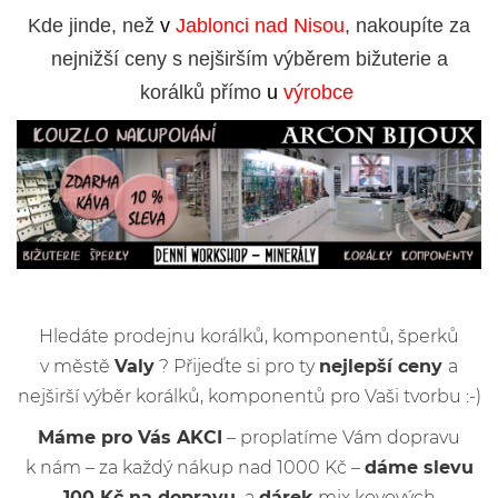
Kde jinde, než
v
Jablonci nad Nisou
, nakoupíte za
nejnižší ceny s nejširším výběrem bižuterie a
korálků přímo
u
výrobce
Hledáte prodejnu korálků, komponentů, šperků
v městě
Valy
? Přijeďte si pro ty
nejlepší ceny
a
nejširší výběr korálků, komponentů pro Vaši tvorbu :-)
Máme pro Vás AKCI
– proplatíme Vám dopravu
k nám – za každý nákup nad 1000 Kč –
dáme slevu
100 Kč na dopravu
a
dárek
mix kovových