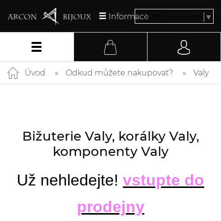
Informace
Select Language
▼
Úvod
Odkud můžete nakupovat?
Valy
Bižuterie Valy, korálky Valy,
komponenty Valy
Už nehledejte!
vstupte do
prodejny