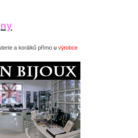
jny
uterie a korálků přímo
u
výrobce