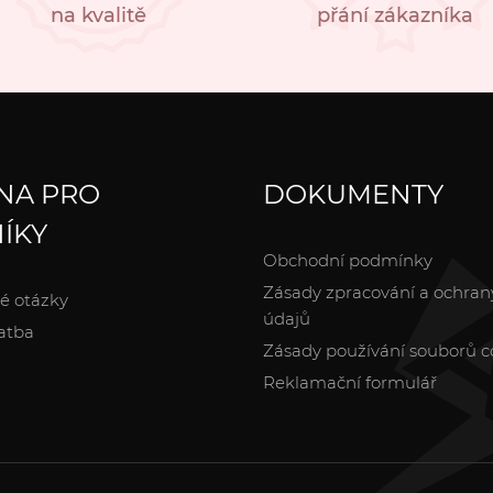
na kvalitě
přání zákazníka
NA PRO
DOKUMENTY
ÍKY
Obchodní podmínky
Zásady zpracování a ochran
é otázky
údajů
atba
Zásady používání souborů c
Reklamační formulář