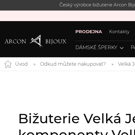
Český výrobce bižuterie Arcon Bi
PRODEJNA
Kontakty
DÁMSKÉ ŠPERKY
P
Úvod
Odkud můžete nakupovat?
Velká 
Bižuterie Velká J
komponenty Vel