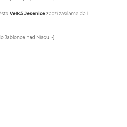
ěsta
Velká Jesenice
zboží zasíláme do 1
do Jablonce nad Nisou :-)