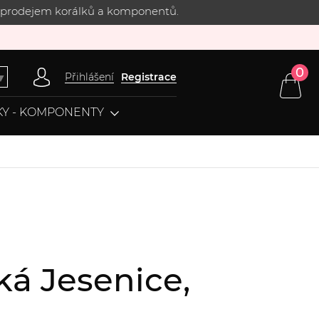
 s prodejem korálků a komponentů.
0
Přihlášení
Registrace
▼
Y - KOMPONENTY
ká Jesenice,