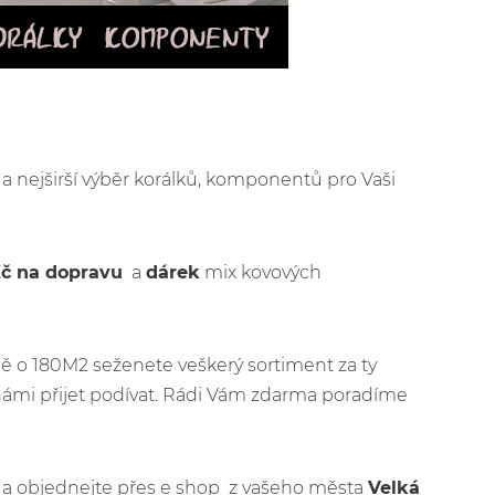
y
a nejširší výběr korálků, komponentů pro Vaši
Kč na dopravu
a
dárek
mix kovových
ě o 180M2 seženete veškerý sortiment za ty
námi přijet podívat. Rádi Vám zdarma poradíme
jít a objednejte přes e shop z vašeho města
Velká