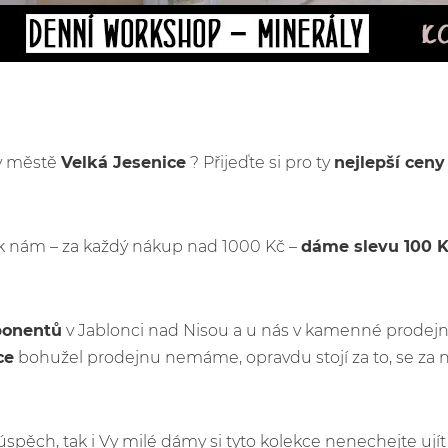
 v městě
Velká Jesenice
? Přijeďte si pro ty
nejlepší cen
k nám – za každý nákup nad 1000 Kč –
dáme slevu 100 
ponentů
v Jablonci nad Nisou a u nás v kamenné prodejn
ce
bohužel prodejnu nemáme, opravdu stojí za to, se za 
ý úspěch, tak i Vy milé dámy si tyto kolekce nenechejte u