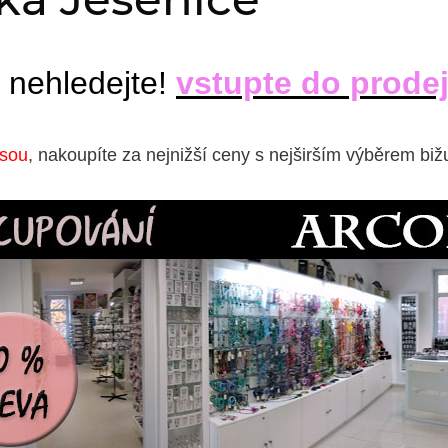
 nehledejte!
vstupte do prode
isou
, nakoupíte za nejnižší ceny s nejširším výběrem biž