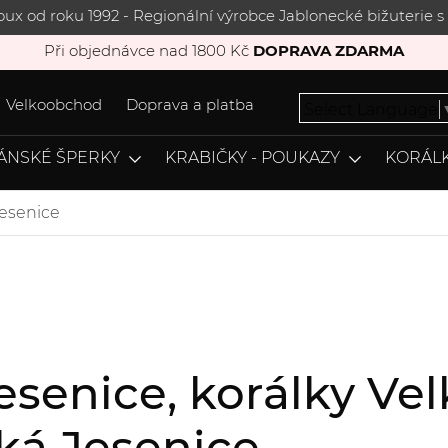
joux od roku 1992 - Regionální výrobce Jablonecké bižuterie
Při objednávce nad 1800 Kč
DOPRAVA ZDARMA
Velkoobchod
Doprava a platba
Select Language
ÁNSKÉ ŠPERKY
KRABIČKY - POUKAZY
KORÁLK
Jesenice
esenice, korálky Vel
ká Jesenice