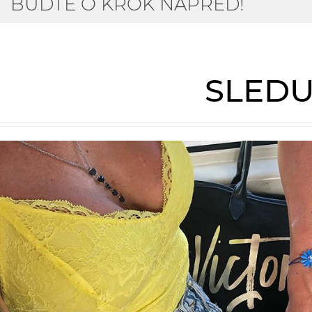
BUĎTE O KROK NAPŘED!
SLEDU