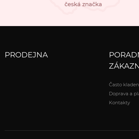
česká značka
PRODEJNA
PORAD
ZÁKAZN
Často kladen
Doprava a pl
Kontakty