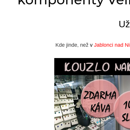
Už
Kde jinde, než
v
Jablonci nad N