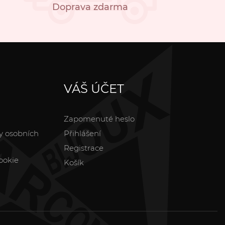
Doprava zdarma
VÁŠ ÚČET
Zapomenuté heslo
y osobních
Přihlášení
Registrace
ookie
Košík