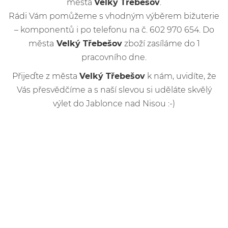
města
Velký Třebešov
.
Rádi Vám pomůžeme s vhodným výběrem bižuterie
– komponentů i po telefonu na č. 602 970 654. Do
města
Velký Třebešov
zboží zasíláme do 1
pracovního dne.
Přijeďte z města
Velký Třebešov
k nám, uvidíte, že
Vás přesvědčíme a s naší slevou si uděláte skvělý
výlet do Jablonce nad Nisou :-)