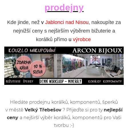
prodejny
Kde jinde, než
v
Jablonci nad Nisou
, nakoupíte za
nejnižší ceny s nejširším výběrem bižuterie a
korálků přímo
u
výrobce
Hledáte prodejnu korálků, komponentů, šperků
v městě
Velký Třebešov
? Přijeďte si pro ty
nejlepší
ceny
a nejširší výběr korálků, komponentů pro Vaši
tvorbu :-)