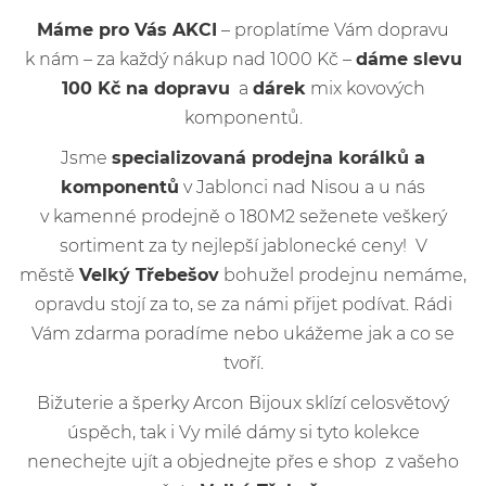
Máme pro Vás AKCI
– proplatíme Vám dopravu
k nám – za každý nákup nad 1000 Kč –
dáme slevu
100 Kč na dopravu
a
dárek
mix kovových
komponentů.
Jsme
specializovaná prodejna korálků a
komponentů
v Jablonci nad Nisou a u nás
v kamenné prodejně o 180M2 seženete veškerý
sortiment za ty nejlepší jablonecké ceny! V
městě
Velký Třebešov
bohužel prodejnu nemáme,
opravdu stojí za to, se za námi přijet podívat. Rádi
Vám zdarma poradíme nebo ukážeme jak a co se
tvoří.
Bižuterie a šperky Arcon Bijoux sklízí celosvětový
úspěch, tak i Vy milé dámy si tyto kolekce
nenechejte ujít a objednejte přes e shop z vašeho