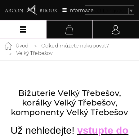
Informace
Select Language
▼
Úvod
Odkud můžete nakupovat?
Velký Třebešov
Bižuterie Velký Třebešov,
korálky Velký Třebešov,
komponenty Velký Třebešov
Už nehledejte!
vstupte do