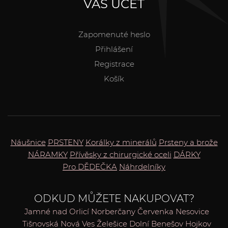
VÁŠ ÚČET
Zapomenuté heslo
Přihlášení
Registrace
Košík
Náušnice
PRSTENY
Korálky z minerálů
Prsteny a brože
NÁRAMKY
Přívěsky z chirurgické oceli
DÁRKY
Pro DĚDEČKA
Náhrdelníky
ODKUD MŮŽETE NAKUPOVAT?
Jamné nad Orlicí
Norberčany
Červenka
Nesovice
Tišnovská Nová Ves
Želešice
Dolní Benešov
Hojkov