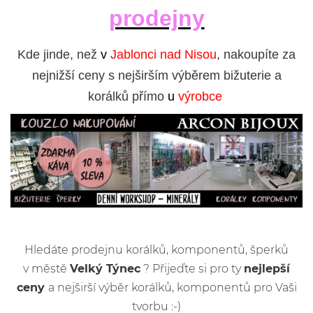
prodejny
Kde jinde, než
v
Jablonci nad Nisou
, nakoupíte za
nejnižší ceny s nejširším výběrem bižuterie a
korálků přímo
u
výrobce
Hledáte prodejnu korálků, komponentů, šperků
v městě
Velký Týnec
? Přijeďte si pro ty
nejlepší
ceny
a nejširší výběr korálků, komponentů pro Vaši
tvorbu :-)