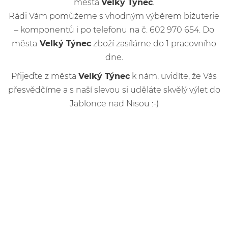
města
Velký Týnec
.
Rádi Vám pomůžeme s vhodným výběrem bižuterie
– komponentů i po telefonu na č. 602 970 654. Do
města
Velký Týnec
zboží zasíláme do 1 pracovního
dne.
Přijeďte z města
Velký Týnec
k nám, uvidíte, že Vás
přesvědčíme a s naší slevou si uděláte skvělý výlet do
Jablonce nad Nisou :-)