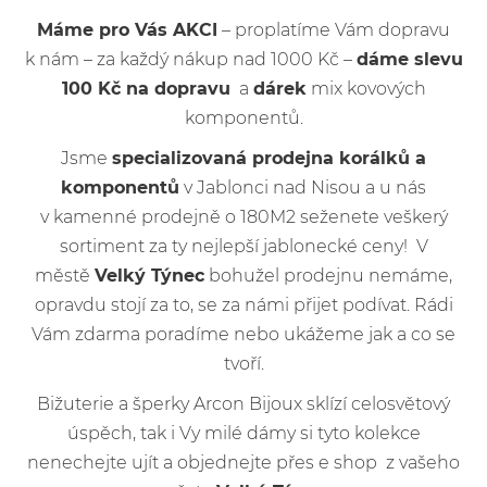
Máme pro Vás AKCI
– proplatíme Vám dopravu
k nám – za každý nákup nad 1000 Kč –
dáme slevu
100 Kč na dopravu
a
dárek
mix kovových
komponentů.
Jsme
specializovaná prodejna korálků a
komponentů
v Jablonci nad Nisou a u nás
v kamenné prodejně o 180M2 seženete veškerý
sortiment za ty nejlepší jablonecké ceny! V
městě
Velký Týnec
bohužel prodejnu nemáme,
opravdu stojí za to, se za námi přijet podívat. Rádi
Vám zdarma poradíme nebo ukážeme jak a co se
tvoří.
Bižuterie a šperky Arcon Bijoux sklízí celosvětový
úspěch, tak i Vy milé dámy si tyto kolekce
nenechejte ujít a objednejte přes e shop z vašeho