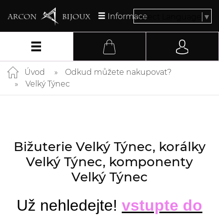
Informace
Select Language
▼
Úvod
Odkud můžete nakupovat?
Velký Týnec
Bižuterie Velký Týnec, korálky
Velký Týnec, komponenty
Velký Týnec
Už nehledejte!
vstupte do