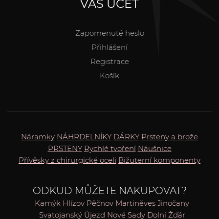
VÁŠ ÚČET
Zapomenuté heslo
Přihlášení
Registrace
Košík
Náramky
NÁHRDELNÍKY
DÁRKY
Prsteny a brože
PRSTENY
Rychlé tvoření
Náušnice
Přívěsky z chirurgické oceli
Bižuterní komponenty
ODKUD MŮŽETE NAKUPOVAT?
Kamýk
Hlízov
Pěčnov
Martiněves
Jinočany
Svatojanský Újezd
Nové Sady
Dolní Žďár