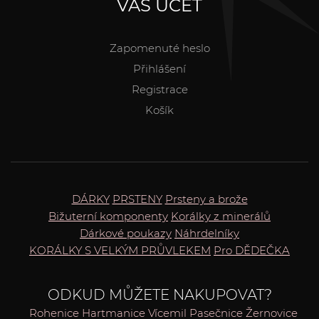
VÁŠ ÚČET
Zapomenuté heslo
Přihlášení
Registrace
Košík
DÁRKY
PRSTENY
Prsteny a brože
Bižuterní komponenty
Korálky z minerálů
Dárkové poukazy
Náhrdelníky
KORÁLKY S VELKÝM PRŮVLEKEM
Pro DĚDEČKA
ODKUD MŮŽETE NAKUPOVAT?
Rohenice
Hartmanice
Vícemil
Pasečnice
Žernovice