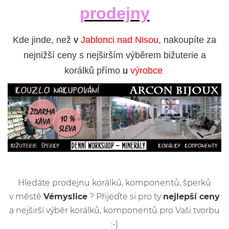
prodejny
Kde jinde, než
v
Jablonci nad Nisou
, nakoupíte za
nejnižší ceny s nejširším výběrem bižuterie a
korálků přímo
u
výrobce
Hledáte prodejnu korálků, komponentů, šperků
v městě
Vémyslice
? Přijeďte si pro ty
nejlepší ceny
a nejširší výběr korálků, komponentů pro Vaši tvorbu
:-)