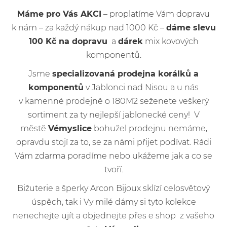
Máme pro Vás AKCI
– proplatíme Vám dopravu
k nám – za každý nákup nad 1000 Kč –
dáme slevu
100 Kč na dopravu
a
dárek
mix kovových
komponentů.
Jsme
specializovaná prodejna korálků a
komponentů
v Jablonci nad Nisou a u nás
v kamenné prodejně o 180M2 seženete veškerý
sortiment za ty nejlepší jablonecké ceny! V
městě
Vémyslice
bohužel prodejnu nemáme,
opravdu stojí za to, se za námi přijet podívat. Rádi
Vám zdarma poradíme nebo ukážeme jak a co se
tvoří.
Bižuterie a šperky Arcon Bijoux sklízí celosvětový
úspěch, tak i Vy milé dámy si tyto kolekce
nenechejte ujít a objednejte přes e shop z vašeho