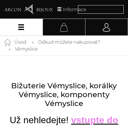
Informace
Úvod
Odkud můžete nakupovat?
Vémyslice
Bižuterie Vémyslice, korálky
Vémyslice, komponenty
Vémyslice
Už nehledejte!
vstupte do