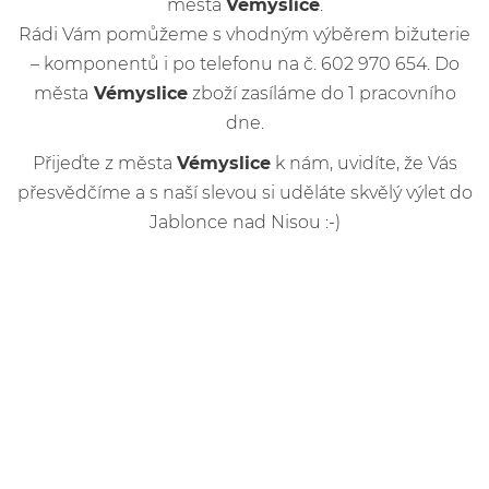
města
Vémyslice
.
Rádi Vám pomůžeme s vhodným výběrem bižuterie
– komponentů i po telefonu na č. 602 970 654. Do
města
Vémyslice
zboží zasíláme do 1 pracovního
dne.
Přijeďte z města
Vémyslice
k nám, uvidíte, že Vás
přesvědčíme a s naší slevou si uděláte skvělý výlet do
Jablonce nad Nisou :-)