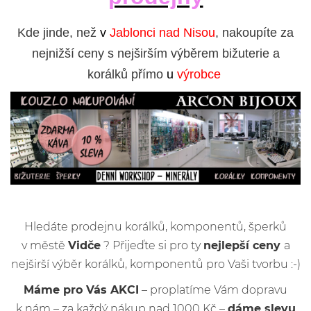
Kde jinde, než
v
Jablonci nad Nisou
, nakoupíte za
nejnižší ceny s nejširším výběrem bižuterie a
korálků přímo
u
výrobce
Hledáte prodejnu korálků, komponentů, šperků
v městě
Vidče
? Přijeďte si pro ty
nejlepší ceny
a
nejširší výběr korálků, komponentů pro Vaši tvorbu :-)
Máme pro Vás AKCI
– proplatíme Vám dopravu
k nám – za každý nákup nad 1000 Kč –
dáme slevu