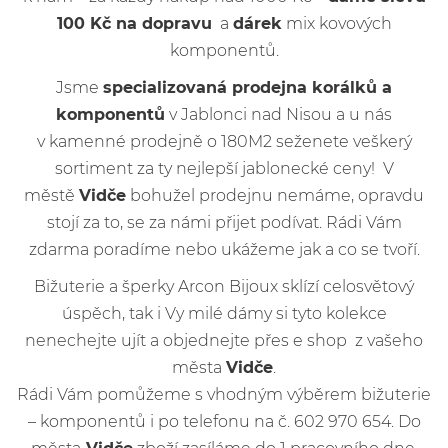
100 Kč na dopravu
a
dárek
mix kovových
komponentů.
Jsme
specializovaná prodejna korálků a
komponentů
v Jablonci nad Nisou a u nás
v kamenné prodejně o 180M2 seženete veškerý
sortiment za ty nejlepší jablonecké ceny! V
městě
Vidče
bohužel prodejnu nemáme, opravdu
stojí za to, se za námi přijet podívat. Rádi Vám
zdarma poradíme nebo ukážeme jak a co se tvoří.
Bižuterie a šperky Arcon Bijoux sklízí celosvětový
úspěch, tak i Vy milé dámy si tyto kolekce
nenechejte ujít a objednejte přes e shop z vašeho
města
Vidče
.
Rádi Vám pomůžeme s vhodným výběrem bižuterie
– komponentů i po telefonu na č. 602 970 654. Do