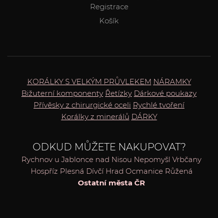
Registrace
Košík
KORÁLKY S VELKÝM PRŮVLEKEM
NÁRAMKY
Bižuterní komponenty
Řetízky
Dárkové poukazy
Přívěsky z chirurgické oceli
Rychlé tvoření
Korálky z minerálů
DÁRKY
ODKUD MŮŽETE NAKUPOVAT?
Rychnov u Jablonce nad Nisou
Nepomyšl
Vrbčany
Hospříz
Plesná
Dívčí Hrad
Ocmanice
Růžená
Ostatní města ČR