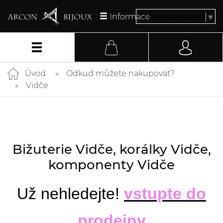
Informace
Select Language
▼
Úvod
Odkud můžete nakupovat?
Vidče
Bižuterie Vidče, korálky Vidče,
komponenty Vidče
Už nehledejte!
vstupte do
prodejny