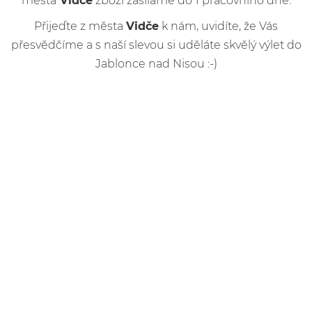
města
Vidče
zboží zasíláme do 1 pracovního dne.
Přijeďte z města
Vidče
k nám, uvidíte, že Vás
přesvědčíme a s naší slevou si uděláte skvělý výlet do
Jablonce nad Nisou :-)