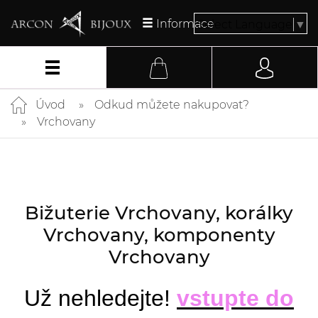
Informace
Select Language
▼
Úvod
Odkud můžete nakupovat?
Vrchovany
Bižuterie Vrchovany, korálky
Vrchovany, komponenty
Vrchovany
Už nehledejte!
vstupte do