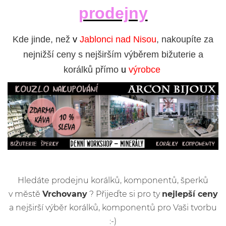
prodejny
Kde jinde, než
v
Jablonci nad Nisou
, nakoupíte za
nejnižší ceny s nejširším výběrem bižuterie a
korálků přímo
u
výrobce
Hledáte prodejnu korálků, komponentů, šperků
v městě
Vrchovany
? Přijeďte si pro ty
nejlepší ceny
a nejširší výběr korálků, komponentů pro Vaši tvorbu
:-)