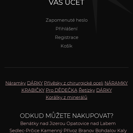
VÁŠ ÚČET
Zapomenuté heslo
Přihlášení
Registrace
Košík
Náramky
DÁRKY
Přívěsky z chirurgické oceli
NÁRAMKY
KRABIČKY
Pro DĚDEČKA
Řetízky
DÁRKY
Korálky z minerálů
ODKUD MŮŽETE NAKUPOVAT?
Benátky nad Jizerou
Opatovice nad Labem
Sedlec-Prčice
Kamenný Přívoz
Branov
Bohdalov
Kaly