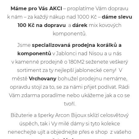
Máme pro Vás AKCI
– proplatíme Vám dopravu
k nám – za každý nákup nad 1000 Kč –
dáme slevu
100 Kč na dopravu
a
dárek
mix kovových
komponentů.
Jsme
specializovaná prodejna korálků a
komponentů
v Jablonci nad Nisou a u nás
v kamenné prodejně o 180M2 seženete veškerý
sortiment za ty nejlepší jablonecké ceny! V
městě
Vrchovany
bohužel prodejnu nemáme,
opravdu stojí za to, se za námi přijet podívat. Rádi
Vám zdarma poradíme nebo ukážeme jak a co se
tvoří.
Bižuterie a šperky Arcon Bijoux sklízí celosvětový
úspěch, tak i Vy milé dámy si tyto kolekce
nenechejte ujít a objednejte přes e shop z vašeho