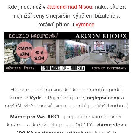
Kde jinde, než
v
Jablonci nad Nisou
, nakoupíte za
nejnižší ceny s nejširším výběrem bižuterie a
korálků přímo
u
výrobce
Hledáte prodejnu korálků, komponentů, šperků
v městě
Vydří
? Přijeďte si pro ty
nejlepší ceny
a
nejširší výběr korálků, komponentů pro Vaši tvorbu :-)
Máme pro Vás AKCI
– proplatíme Vám dopravu
k nám – za každý nákup nad 1000 Kč –
dáme slevu
100 Kč na dopravu
a
dárek
mix kovových