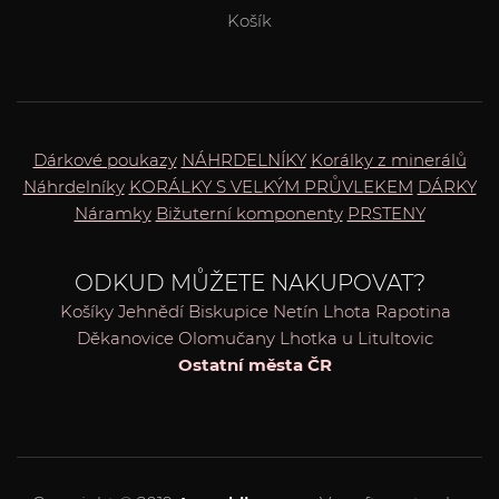
Košík
Dárkové poukazy
NÁHRDELNÍKY
Korálky z minerálů
Náhrdelníky
KORÁLKY S VELKÝM PRŮVLEKEM
DÁRKY
Náramky
Bižuterní komponenty
PRSTENY
ODKUD MŮŽETE NAKUPOVAT?
Košíky
Jehnědí
Biskupice
Netín
Lhota Rapotina
Děkanovice
Olomučany
Lhotka u Litultovic
Ostatní města ČR