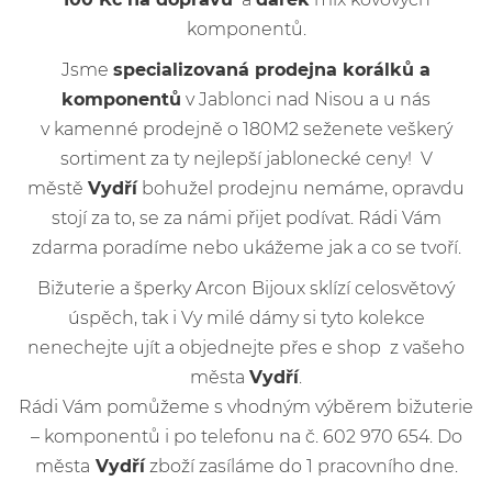
komponentů.
Jsme
specializovaná prodejna korálků a
komponentů
v Jablonci nad Nisou a u nás
v kamenné prodejně o 180M2 seženete veškerý
sortiment za ty nejlepší jablonecké ceny! V
městě
Vydří
bohužel prodejnu nemáme, opravdu
stojí za to, se za námi přijet podívat. Rádi Vám
zdarma poradíme nebo ukážeme jak a co se tvoří.
Bižuterie a šperky Arcon Bijoux sklízí celosvětový
úspěch, tak i Vy milé dámy si tyto kolekce
nenechejte ujít a objednejte přes e shop z vašeho
města
Vydří
.
Rádi Vám pomůžeme s vhodným výběrem bižuterie
– komponentů i po telefonu na č. 602 970 654. Do
města
Vydří
zboží zasíláme do 1 pracovního dne.