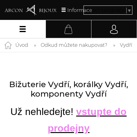
Informace
Select Language
▼
Úvod
Odkud můžete nakupovat?
Vydří
Bižuterie Vydří, korálky Vydří,
komponenty Vydří
Už nehledejte!
vstupte do
prodejny