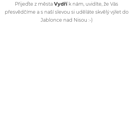
Přijeďte z města
Vydří
k nám, uvidíte, že Vás
přesvědčíme a s naší slevou si uděláte skvělý výlet do
Jablonce nad Nisou :-)