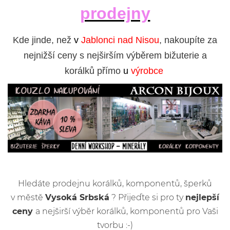
prodejny
Kde jinde, než
v
Jablonci nad Nisou
, nakoupíte za
nejnižší ceny s nejširším výběrem bižuterie a
korálků přímo
u
výrobce
Hledáte prodejnu korálků, komponentů, šperků
v městě
Vysoká Srbská
? Přijeďte si pro ty
nejlepší
ceny
a nejširší výběr korálků, komponentů pro Vaši
tvorbu :-)