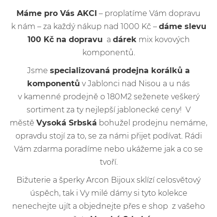
Máme pro Vás AKCI
– proplatíme Vám dopravu
k nám – za každý nákup nad 1000 Kč –
dáme slevu
100 Kč na dopravu
a
dárek
mix kovových
komponentů.
Jsme
specializovaná prodejna korálků a
komponentů
v Jablonci nad Nisou a u nás
v kamenné prodejně o 180M2 seženete veškerý
sortiment za ty nejlepší jablonecké ceny! V
městě
Vysoká Srbská
bohužel prodejnu nemáme,
opravdu stojí za to, se za námi přijet podívat. Rádi
Vám zdarma poradíme nebo ukážeme jak a co se
tvoří.
Bižuterie a šperky Arcon Bijoux sklízí celosvětový
úspěch, tak i Vy milé dámy si tyto kolekce
nenechejte ujít a objednejte přes e shop z vašeho