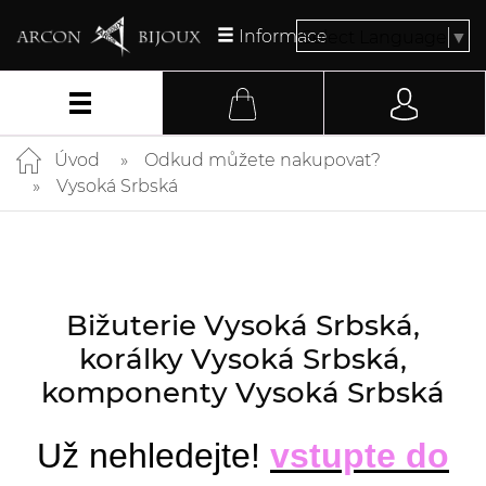
Informace
Select Language
▼
Úvod
Odkud můžete nakupovat?
Vysoká Srbská
Bižuterie Vysoká Srbská,
korálky Vysoká Srbská,
komponenty Vysoká Srbská
Už nehledejte!
vstupte do