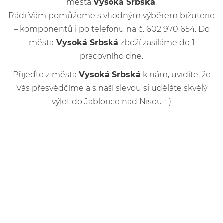
města
Vysoká Srbská
.
Rádi Vám pomůžeme s vhodným výběrem bižuterie
– komponentů i po telefonu na č. 602 970 654. Do
města
Vysoká Srbská
zboží zasíláme do 1
pracovního dne.
Přijeďte z města
Vysoká Srbská
k nám, uvidíte, že
Vás přesvědčíme a s naší slevou si uděláte skvělý
výlet do Jablonce nad Nisou :-)