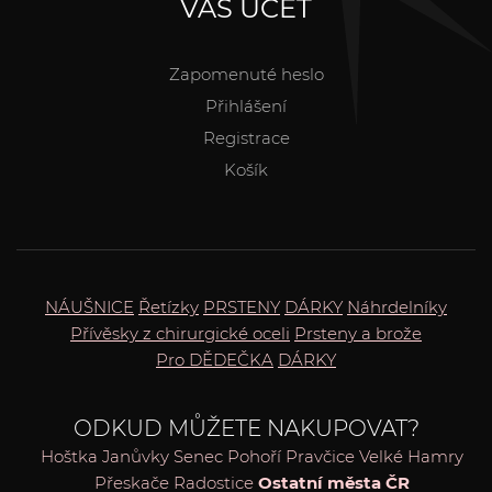
VÁŠ ÚČET
Zapomenuté heslo
Přihlášení
Registrace
Košík
NÁUŠNICE
Řetízky
PRSTENY
DÁRKY
Náhrdelníky
Přívěsky z chirurgické oceli
Prsteny a brože
Pro DĚDEČKA
DÁRKY
ODKUD MŮŽETE NAKUPOVAT?
Hoštka
Janůvky
Senec
Pohoří
Pravčice
Velké Hamry
Přeskače
Radostice
Ostatní města ČR