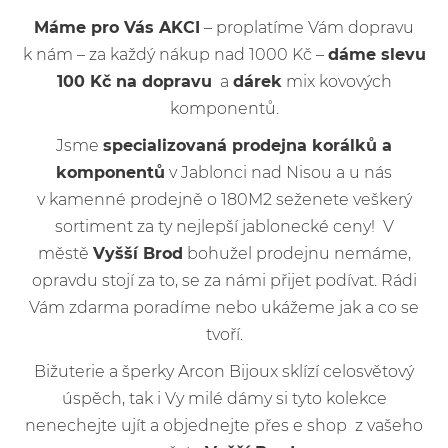
Máme pro Vás AKCI
– proplatíme Vám dopravu
k nám – za každý nákup nad 1000 Kč –
dáme slevu
100 Kč na dopravu
a
dárek
mix kovových
komponentů.
Jsme
specializovaná prodejna korálků a
komponentů
v Jablonci nad Nisou a u nás
v kamenné prodejně o 180M2 seženete veškerý
sortiment za ty nejlepší jablonecké ceny! V
městě
Vyšší Brod
bohužel prodejnu nemáme,
opravdu stojí za to, se za námi přijet podívat. Rádi
Vám zdarma poradíme nebo ukážeme jak a co se
tvoří.
Bižuterie a šperky Arcon Bijoux sklízí celosvětový
úspěch, tak i Vy milé dámy si tyto kolekce
nenechejte ujít a objednejte přes e shop z vašeho