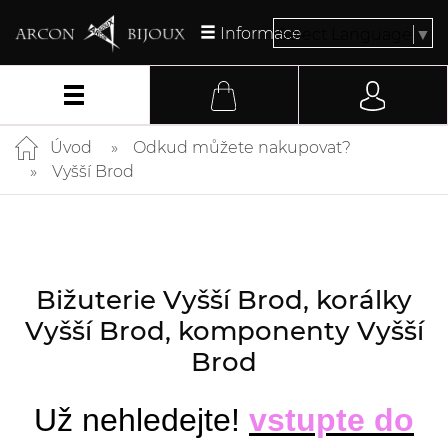
Informace
Select Language
▼
Úvod
Odkud můžete nakupovat?
Vyšší Brod
Bižuterie Vyšší Brod, korálky
Vyšší Brod, komponenty Vyšší
Brod
Už nehledejte!
vstupte do