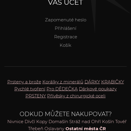
VÁŠ ÚČET
Zapomenuté heslo
Přihlášení
Registrace
Košík
Prsteny a brože
Korálky z minerálů
DÁRKY
KRABIČKY
Rychlé tvoření
Pro DĚDEČKA
Dárkové poukazy
PRSTENY
Přívěsky z chirurgické oceli
ODKUD MŮŽETE NAKUPOVAT?
Nivnice
Dívčí Kopy
Domašín
Stráž nad Ohří
Košín
Tovéř
Třebeň
Oslavany
Ostatní města ČR