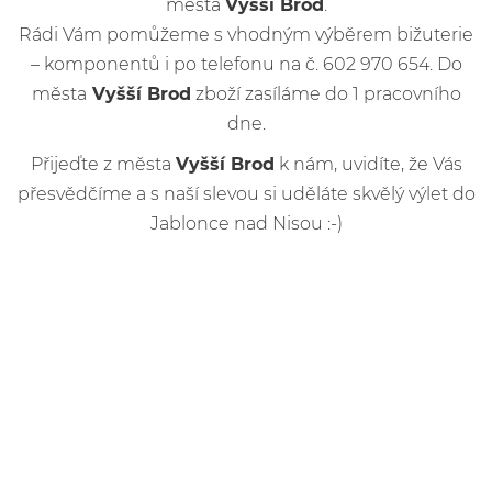
města
Vyšší Brod
.
Rádi Vám pomůžeme s vhodným výběrem bižuterie
– komponentů i po telefonu na č. 602 970 654. Do
města
Vyšší Brod
zboží zasíláme do 1 pracovního
dne.
Přijeďte z města
Vyšší Brod
k nám, uvidíte, že Vás
přesvědčíme a s naší slevou si uděláte skvělý výlet do
Jablonce nad Nisou :-)