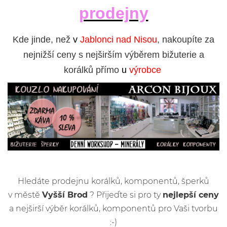
prodejny
Kde jinde, než
v
Jablonci nad Nisou
, nakoupíte za
nejnižší ceny s nejširším výběrem bižuterie a
korálků přímo
u
výrobce
Hledáte prodejnu korálků, komponentů, šperků
v městě
Vyšší Brod
? Přijeďte si pro ty
nejlepší ceny
a nejširší výběr korálků, komponentů pro Vaši tvorbu
:-)