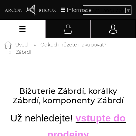
Informace
Select Language
▼
Úvod
Odkud můžete nakupovat?
Zábrdí
Bižuterie Zábrdí, korálky
Zábrdí, komponenty Zábrdí
Už nehledejte!
vstupte do
prodejny