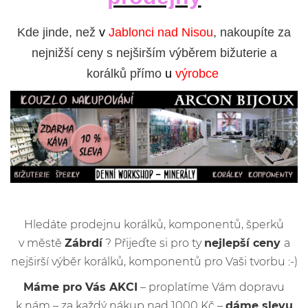
Kde jinde, než
v
Jablonci nad Nisou
, nakoupíte za
nejnižší ceny s nejširším výběrem bižuterie a
korálků přímo
u
výrobce
Hledáte prodejnu korálků, komponentů, šperků
v městě
Zábrdí
? Přijeďte si pro ty
nejlepší ceny
a
nejširší výběr korálků, komponentů pro Vaši tvorbu :-)
Máme pro Vás AKCI
– proplatíme Vám dopravu
k nám – za každý nákup nad 1000 Kč –
dáme slevu