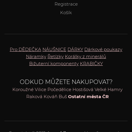
Registrace
Košík
Pro DĚDEČKA
NÁUŠNICE
DÁRKY
Dárkové poukazy
Náramky
Řetízky
Korálky z minerálů
Bižuterní komponenty
KRABIČKY
ODKUD MŮŽETE NAKUPOVAT?
Koroužné
Vilice
Počedělice
Hostišová
Velké Hamry
Raková
Kováň
Buš
Ostatní města ČR