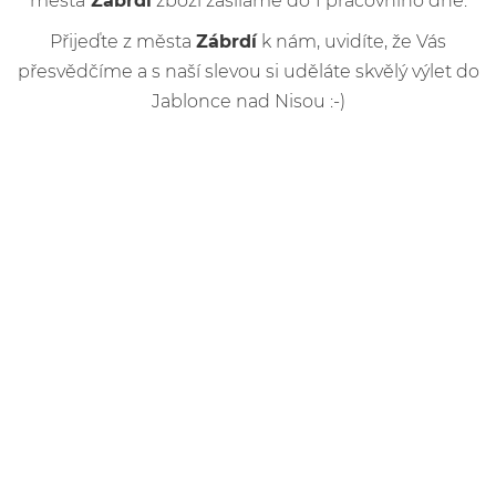
města
Zábrdí
zboží zasíláme do 1 pracovního dne.
Přijeďte z města
Zábrdí
k nám, uvidíte, že Vás
přesvědčíme a s naší slevou si uděláte skvělý výlet do
Jablonce nad Nisou :-)