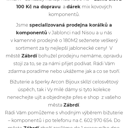
100 Kč na dopravu
a
dárek
mix kovových
komponentů.
Jsme
specializovaná prodejna korálků a
komponentů
v Jablonci nad Nisou a u nás
v kamenné prodejně o 180M2 seženete veškerý
sortiment za ty nejlepší jablonecké ceny! V
městě
Zábrdí
bohužel prodejnu nemáme, opravdu
stojí za to, se za námi přijet podívat. Rádi Vám
zdarma poradíme nebo ukážeme jak a co se tvoří.
Bižuterie a šperky Arcon Bijoux sklízí celosvětový
úspěch, tak i Vy milé dámy si tyto kolekce
nenechejte ujít a objednejte přes e shop z vašeho
města
Zábrdí
.
Rádi Vám pomůžeme s vhodným výběrem bižuterie
– komponentů i po telefonu na č. 602 970 654. Do