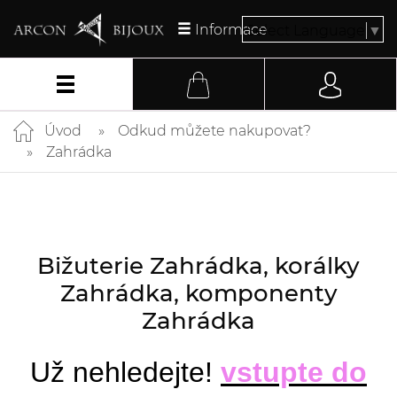
Informace
Select Language
▼
Úvod
Odkud můžete nakupovat?
Zahrádka
Bižuterie Zahrádka, korálky
Zahrádka, komponenty
Zahrádka
Už nehledejte!
vstupte do