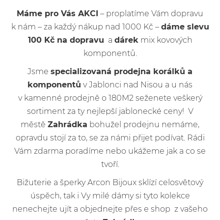
Máme pro Vás AKCI
– proplatíme Vám dopravu
k nám – za každý nákup nad 1000 Kč –
dáme slevu
100 Kč na dopravu
a
dárek
mix kovových
komponentů.
Jsme
specializovaná prodejna korálků a
komponentů
v Jablonci nad Nisou a u nás
v kamenné prodejně o 180M2 seženete veškerý
sortiment za ty nejlepší jablonecké ceny! V
městě
Zahrádka
bohužel prodejnu nemáme,
opravdu stojí za to, se za námi přijet podívat. Rádi
Vám zdarma poradíme nebo ukážeme jak a co se
tvoří.
Bižuterie a šperky Arcon Bijoux sklízí celosvětový
úspěch, tak i Vy milé dámy si tyto kolekce
nenechejte ujít a objednejte přes e shop z vašeho