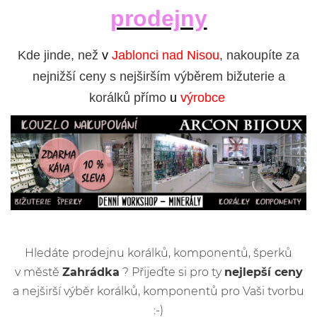
prodejny
Kde jinde, než
v
Jablonci nad Nisou
, nakoupíte za
nejnižší ceny s nejširším výběrem bižuterie a
korálků přímo
u
výrobce
Hledáte prodejnu korálků, komponentů, šperků
v městě
Zahrádka
? Přijeďte si pro ty
nejlepší ceny
a nejširší výběr korálků, komponentů pro Vaši tvorbu
:-)