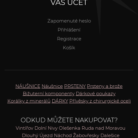
VÁŠ ÚČET
Zapomenuté heslo
Přihlášení
Registrace
Košík
NÁUŠNICE
Náušnice
PRSTENY
Prsteny a brože
Bižuterní komponenty
Dárkové poukazy
Korálky z minerálů
DÁRKY
Přívěsky z chirurgické oceli
ODKUD MŮŽETE NAKUPOVAT?
Vintířov
Dolní Nivy
Olešenka
Ruda nad Moravou
Dlouhý Újezd
Náchod
Žabovřesky
Dalešice