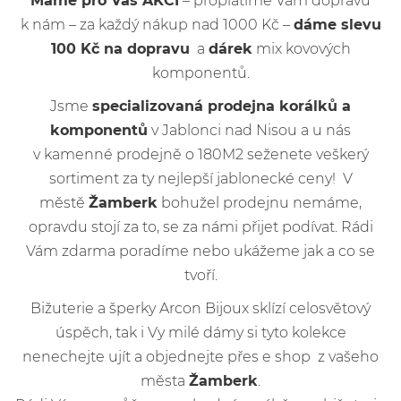
Máme pro Vás AKCI
– proplatíme Vám dopravu
k nám – za každý nákup nad 1000 Kč –
dáme slevu
100 Kč na dopravu
a
dárek
mix kovových
komponentů.
Jsme
specializovaná prodejna korálků a
komponentů
v Jablonci nad Nisou a u nás
v kamenné prodejně o 180M2 seženete veškerý
sortiment za ty nejlepší jablonecké ceny! V
městě
Žamberk
bohužel prodejnu nemáme,
opravdu stojí za to, se za námi přijet podívat. Rádi
Vám zdarma poradíme nebo ukážeme jak a co se
tvoří.
Bižuterie a šperky Arcon Bijoux sklízí celosvětový
úspěch, tak i Vy milé dámy si tyto kolekce
nenechejte ujít a objednejte přes e shop z vašeho
města
Žamberk
.