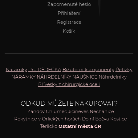
Zapomenuté heslo
Přihlášení
Registrace
Košík
Náramky
Pro DĚDEČKA
Bižuterní komponenty
Řetízky
NÁRAMKY
NÁHRDELNÍKY
NÁUŠNICE
Náhrdelníky
Přívěsky z chirurgické oceli
ODKUD MŮŽETE NAKUPOVAT?
Žandov
Chlumec
Jičíněves
Nechanice
Rokytnice v Orlických horách
Dolní Bečva
Kostice
Těrlicko
Ostatní města ČR