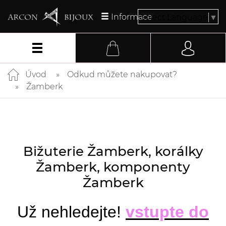
Informace
Select Language
▼
Úvod
Odkud můžete nakupovat?
Žamberk
Bižuterie Žamberk, korálky
Žamberk, komponenty
Žamberk
Už nehledejte!
vstupte do