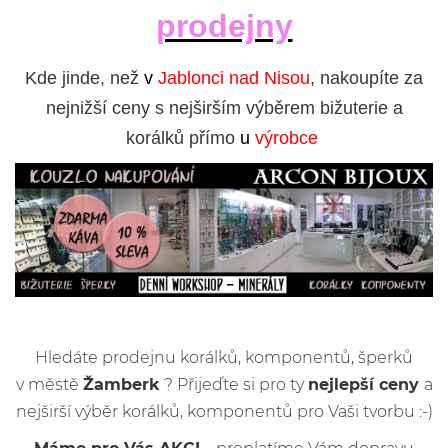
prodejny
Kde jinde, než
v
Jablonci nad Nisou
, nakoupíte za
nejnižší ceny s nejširším výběrem bižuterie a
korálků přímo
u
výrobce
Hledáte prodejnu korálků, komponentů, šperků
v městě
Žamberk
? Přijeďte si pro ty
nejlepší ceny
a
nejširší výběr korálků, komponentů pro Vaši tvorbu :-)