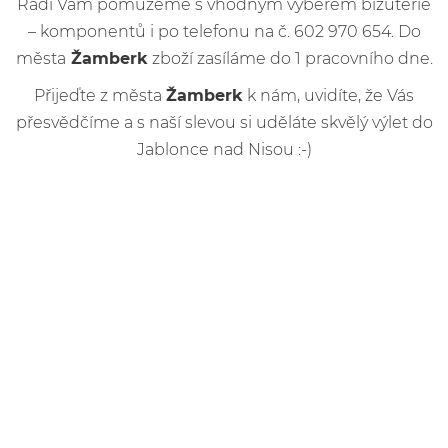
Rádi Vám pomůžeme s vhodným výběrem bižuterie
– komponentů i po telefonu na č. 602 970 654. Do
města
Žamberk
zboží zasíláme do 1 pracovního dne.
Přijeďte z města
Žamberk
k nám, uvidíte, že Vás
přesvědčíme a s naší slevou si uděláte skvělý výlet do
Jablonce nad Nisou :-)