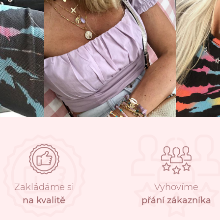
Zakládáme si
Vyhovíme
na kvalitě
přání zákazníka