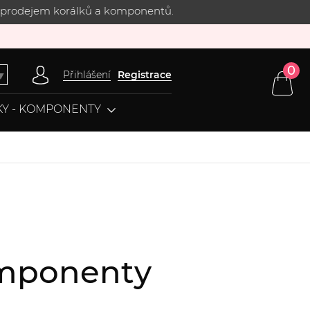
 s prodejem korálků a komponentů.
0
Přihlášení
Registrace
▼
Y - KOMPONENTY
komponenty