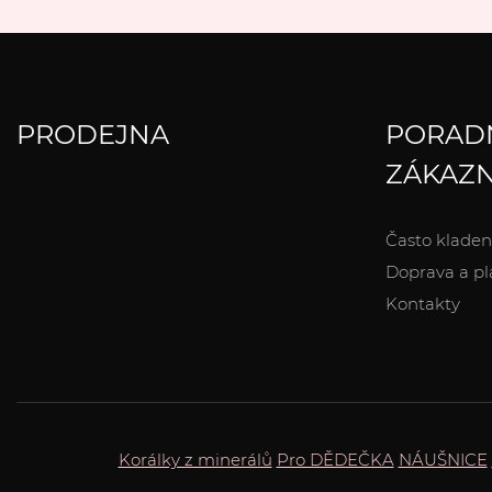
PRODEJNA
PORAD
ZÁKAZN
Často kladen
Doprava a pl
Kontakty
Korálky z minerálů
Pro DĚDEČKA
NÁUŠNICE