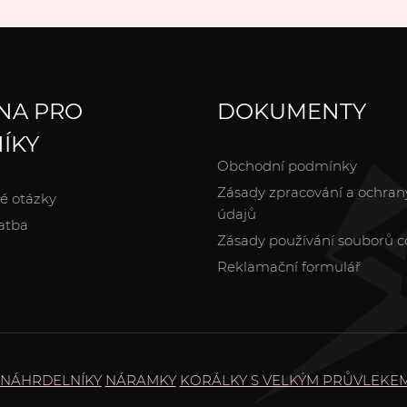
NA PRO
DOKUMENTY
ÍKY
Obchodní podmínky
Zásady zpracování a ochran
é otázky
údajů
atba
Zásady používání souborů c
Reklamační formulář
NÁHRDELNÍKY
NÁRAMKY
KORÁLKY S VELKÝM PRŮVLEKE