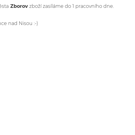
ěsta
Zborov
zboží zasíláme do 1 pracovního dne.
nce nad Nisou :-)