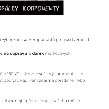
ší výběr korálků, komponentů pro Vaši tvorbu :-)
Kč na dopravu
a
dárek
mix kovových
ě o 180M2 seženete veškerý sortiment za ty
jet podívat. Rádi Vám zdarma poradíme nebo
jít a objednejte přes e shop z vašeho města