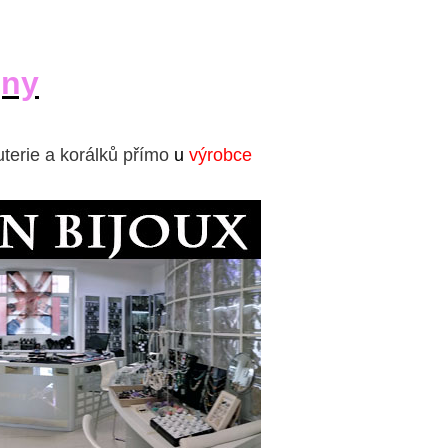
jny
uterie a korálků přímo
u
výrobce