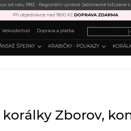
joux od roku 1992 - Regionální výrobce Jablonecké bižuterie
Při objednávce nad 1800 Kč
DOPRAVA ZDARMA
Velkoobchod
Doprava a platba
Select Language
ÁNSKÉ ŠPERKY
KRABIČKY - POUKAZY
KORÁLK
, korálky Zborov, 