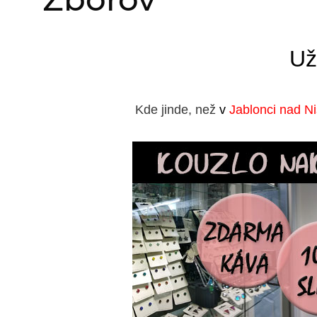
Už
Kde jinde, než
v
Jablonci nad N