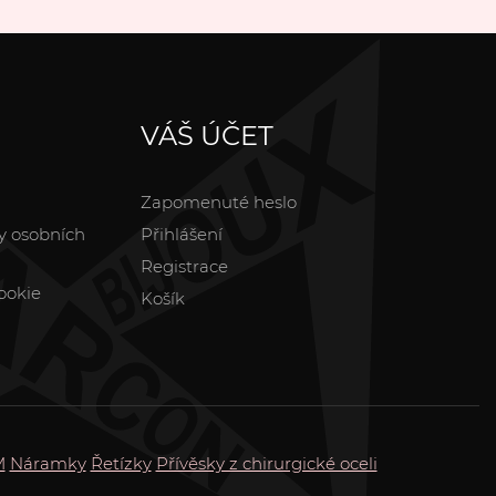
VÁŠ ÚČET
Zapomenuté heslo
y osobních
Přihlášení
Registrace
ookie
Košík
M
Náramky
Řetízky
Přívěsky z chirurgické oceli