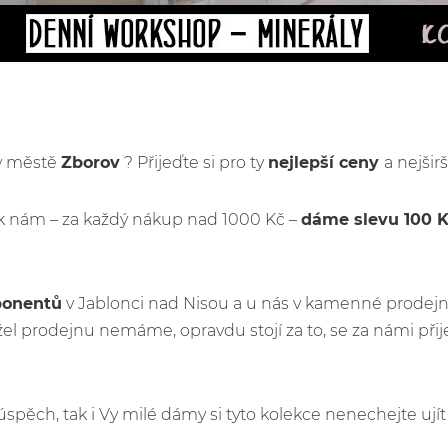
 v městě
Zborov
? Přijeďte si pro ty
nejlepší ceny
a nejšir
k nám – za každý nákup nad 1000 Kč –
dáme slevu 100 
ponentů
v Jablonci nad Nisou a u nás v kamenné prodejn
l prodejnu nemáme, opravdu stojí za to, se za námi při
ý úspěch, tak i Vy milé dámy si tyto kolekce nenechejte u