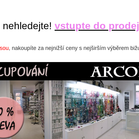
 nehledejte!
vstupte do prode
isou
, nakoupíte za nejnižší ceny s nejširším výběrem biž