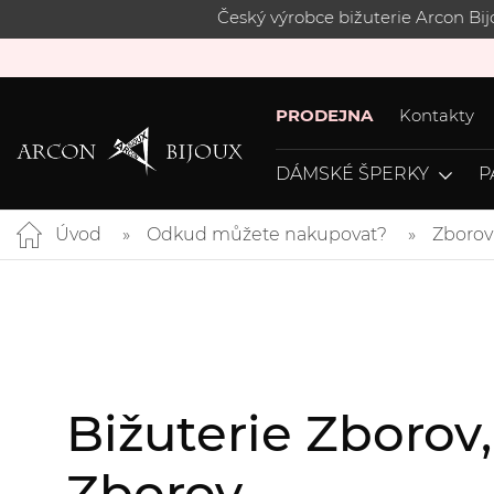
Český výrobce bižuterie Arcon Bi
PRODEJNA
Kontakty
DÁMSKÉ ŠPERKY
P
Úvod
Odkud můžete nakupovat?
Zborov
Bižuterie Zborov
Zborov