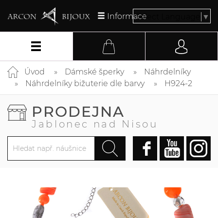
Informace
Select Language
▼
Úvod
Dámské šperky
Náhrdelníky
Náhrdelníky bižuterie dle barvy
H924-2
PRODEJNA
Jablonec nad Nisou