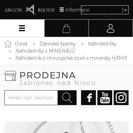
Informace
Select Language
▼
Úvod
Dámské šperky
Náhrdelníky
Náhrdelníky z MINERÁLŮ
Náhrdelnik z chirurgické oceli s minerály H/RH3
PRODEJNA
Jablonec nad Nisou