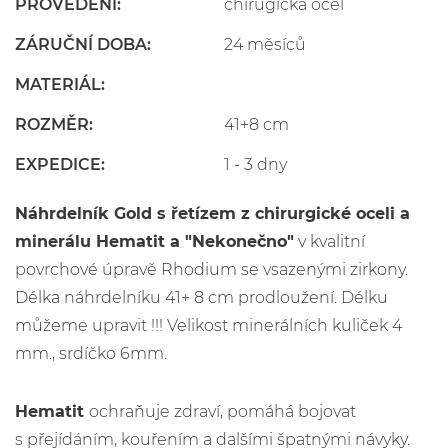
PROVEDENÍ:
chirugická ocel
ZÁRUČNÍ DOBA:
24 měsíců
MATERIÁL:
ROZMĚR:
41+8 cm
EXPEDICE:
1 - 3 dny
Náhrdelník
Gold s řetízem z chirurgické oceli a
minerálu Hematit a "Nekonečno"
v kvalitní
povrchové úpravě Rhodium se vsazenými zirkony.
Délka náhrdelníku 41+ 8 cm prodloužení. Délku
můžeme upravit !!! Velikost minerálních kuliček 4
mm., srdíčko 6mm.
Hematit
ochraňuje zdraví, pomáhá bojovat
s přejídáním, kouřením a dalšími špatnými návyky.