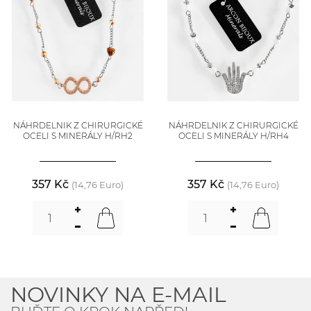
NÁHRDELNIK Z CHIRURGICKÉ
NÁHRDELNIK Z CHIRURGICKÉ
OCELI S MINERÁLY H/RH2
OCELI S MINERÁLY H/RH4
357 Kč
357 Kč
(14,76 Euro)
(14,76 Euro)
NOVINKY NA E-MAIL