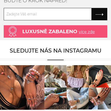
BUĎTE O KROK NAPŘED!
LUXUSNĚ ZABALENO
více zde
SLEDUJTE NÁS NA INSTAGRAMU