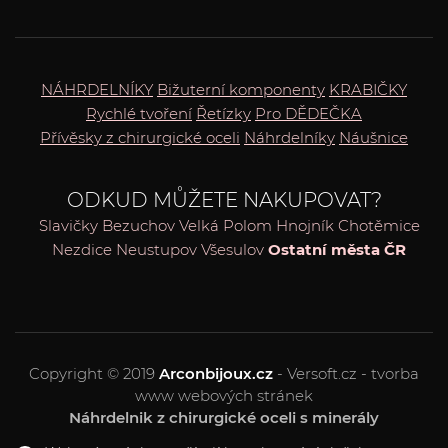
NÁHRDELNÍKY
Bižuterní komponenty
KRABIČKY
Rychlé tvoření
Řetízky
Pro DĚDEČKA
Přívěsky z chirurgické oceli
Náhrdelníky
Náušnice
ODKUD MŮŽETE NAKUPOVAT?
Slavičky
Bezuchov
Velká Polom
Hnojník
Chotěmice
Nezdice
Neustupov
Všesulov
Ostatní města ČR
Copyright © 2019
Arconbijoux.cz
- Versoft.cz - tvorba
www webových stránek
Náhrdelnik z chirurgické oceli s minerály