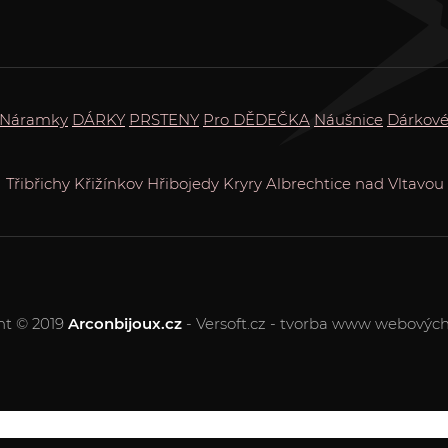
Náramky
DÁRKY
PRSTENY
Pro DĚDEČKA
Náušnice
Dárkové
Třibřichy
Křižínkov
Hřibojedy
Kryry
Albrechtice nad Vltavou
ht © 2019
Arconbijoux.cz
- Versoft.cz - tvorba www webových