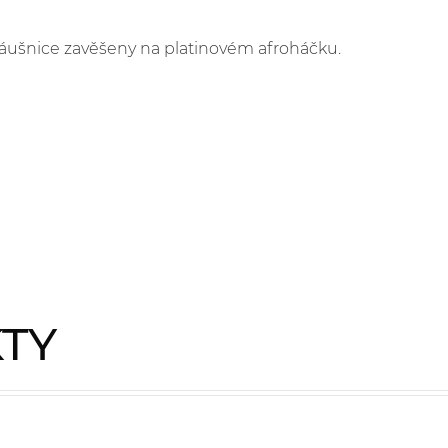
 Náušnice zavěšeny na platinovém afroháčku.
KTY