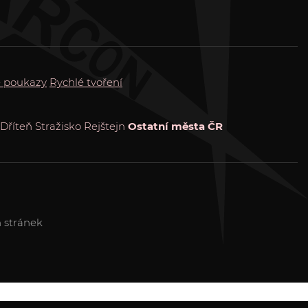
 poukazy
Rychlé tvoření
Dříteň
Stražisko
Rejštejn
Ostatní města ČR
 stránek