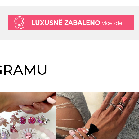
LUXUSNĚ ZABALENO
více zde
AGRAMU