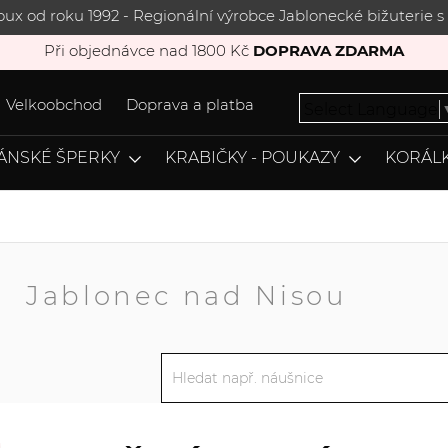
joux od roku 1992 - Regionální výrobce Jablonecké bižuterie
Při objednávce nad 1800 Kč
DOPRAVA ZDARMA
Velkoobchod
Doprava a platba
Select Language
ÁNSKÉ ŠPERKY
KRABIČKY - POUKAZY
KORÁLK
A
Jablonec nad Nisou