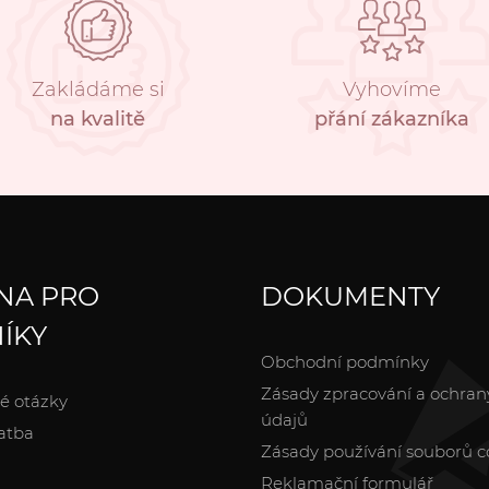
Zakládáme si
Vyhovíme
na kvalitě
přání zákazníka
NA PRO
DOKUMENTY
ÍKY
Obchodní podmínky
Zásady zpracování a ochran
é otázky
údajů
atba
Zásady používání souborů c
Reklamační formulář