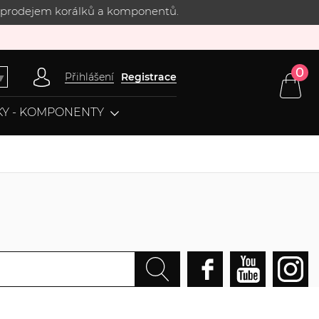
 s prodejem korálků a komponentů.
0
Přihlášení
Registrace
▼
Y - KOMPONENTY