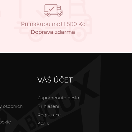
Při nákupu nad 1 500 Kč
Doprava zdarma
VÁŠ ÚČET
Zapomenuté heslo
y osobních
Přihlášení
Registrace
ookie
Košík