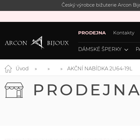
Český výrobce bižuterie Arcon Bi
PRODEJNA
Kontakty
DÁMSKÉ ŠPERKY
P
Úvod
AKČNÍ NABÍDKA 2U64-19L
PRODEJN