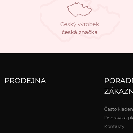
Český výrobek
česká značka
PRODEJNA
PORAD
ZÁKAZN
Často kladen
Doprava a pl
Kontakty