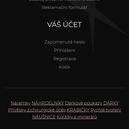
Reklamační formulář
VÁŠ ÚČET
Zapomenuté heslo
Přihlášení
Registrace
Košík
Náramky
NÁHRDELNÍKY
Dárkové poukazy
DÁRKY
Přívěsky z chirurgické oceli
KRABIČKY
Rychlé tvoření
NÁUŠNICE
Korálky z minerálů