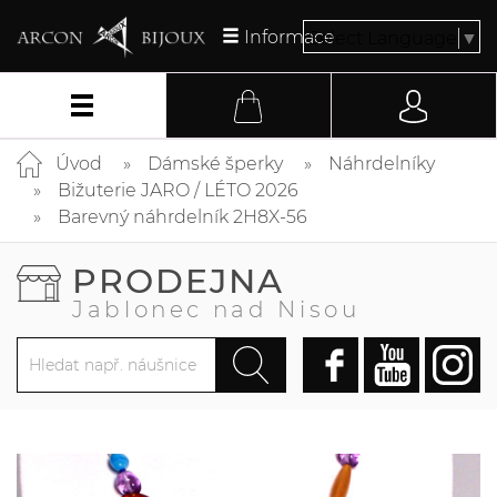
Informace
Select Language
▼
Úvod
Dámské šperky
Náhrdelníky
Bižuterie JARO / LÉTO 2026
Barevný náhrdelník 2H8X-56
PRODEJNA
Jablonec nad Nisou