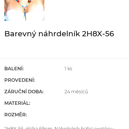
Barevný náhrdelník 2H8X-56
BALENÍ:
1 ks
PROVEDENÍ:
ZÁRUČNÍ DOBA:
24 měsíců
MATERIÁL:
ROZMĚR:
2H8X-56, délka 69cm. Náhrdelník hýřící exotikou