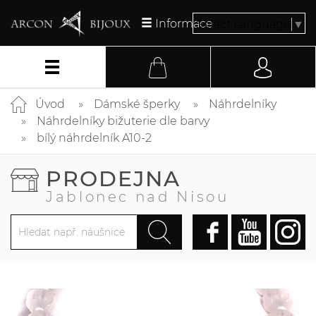
Informace
Select Language
▼
Úvod
Dámské šperky
Náhrdelníky
Náhrdelníky bižuterie dle barvy
bílý náhrdelník A10-2
PRODEJNA
Jablonec nad Nisou